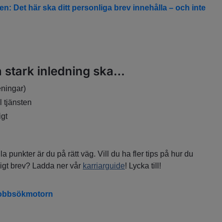
en: Det här ska ditt personliga brev innehålla – och inte
n stark inledning ska…
eningar)
l tjänsten
igt
 punkter är du på rätt väg. Vill du ha fler tips på hur du
igt brev? Ladda ner vår
karriarguide
! Lycka till!
 jobbsökmotorn