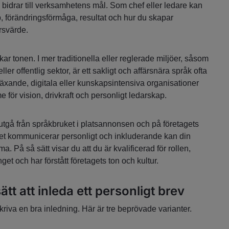
bidrar till verksamhetens mål. Som chef eller ledare kan
p, förändringsförmåga, resultat och hur du skapar
rsvärde.
r tonen. I mer traditionella eller reglerade miljöer, såsom
 eller offentlig sektor, är ett sakligt och affärsnära språk ofta
växande, digitala eller kunskapsintensiva organisationer
e för vision, drivkraft och personligt ledarskap.
t utgå från språkbruket i platsannonsen och på företagets
et kommunicerar personligt och inkluderande kan din
. På så sätt visar du att du är kvalificerad för rollen,
t och har förstått företagets ton och kultur.
ätt att inleda ett personligt brev
 skriva en bra inledning. Här är tre beprövade varianter.