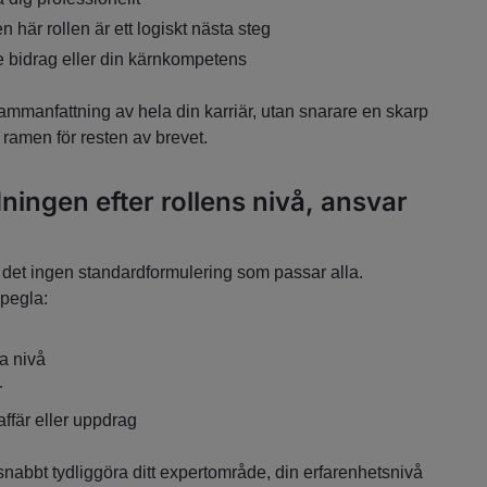
en här rollen är ett logiskt nästa steg
ste bidrag eller din kärnkompetens
ammanfattning av hela din karriär, utan snarare en skarp
 ramen för resten av brevet.
ningen efter rollens nivå, ansvar
s det ingen standardformulering som passar alla.
spegla:
ka nivå
r
ffär eller uppdrag
snabbt tydliggöra ditt expertområde, din erfarenhetsnivå