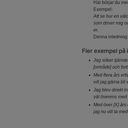
Här börjar du med 
Exempel:
Att se hur en vä
som driver mig oc
er.
Denna inledning p
Fler exempel på i
Jag söker tjänste
[område] och fort
Med flera års erf
vill jag gärna bli 
Jag blev direkt i
väl överens med
Med över [X] års
jag nu vill ta med 