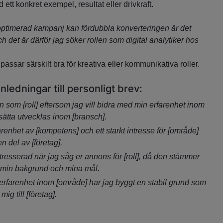
ett konkret exempel, resultat eller drivkraft.
loptimerad kampanj kan fördubbla konverteringen är det
h det är därför jag söker rollen som digital analytiker hos
assar särskilt bra för kreativa eller kommunikativa roller.
nledningar till personligt brev:
n som [roll] eftersom jag vill bidra med min erfarenhet inom
sätta utvecklas inom [bransch].
arenhet av [kompetens] och ett starkt intresse för [område]
en del av [företag].
ntresserad när jag såg er annons för [roll], då den stämmer
 min bakgrund och mina mål.
 erfarenhet inom [område] har jag byggt en stabil grund som
mig till [företag].