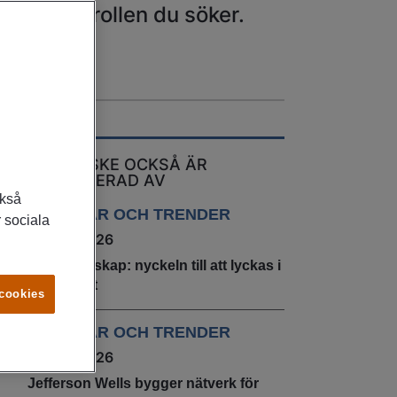
ssad för rollen du söker.
DU KANSKE OCKSÅ ÄR
INTRESSERAD AV
ckså
ARTIKLAR OCH TRENDER
 sociala
22 juni 2026
Självledarskap: nyckeln till att lyckas i
arbetslivet
 cookies
ARTIKLAR OCH TRENDER
20 maj 2026
Jefferson Wells bygger nätverk för