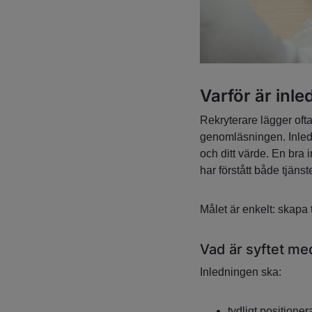
Varför är inle
Rekryterare lägger oft
genomläsningen. Inled
och ditt värde. En bra i
har förstått både tjänst
Målet är enkelt: skapa ti
Vad är syftet med
Inledningen ska:
tydligt positioner