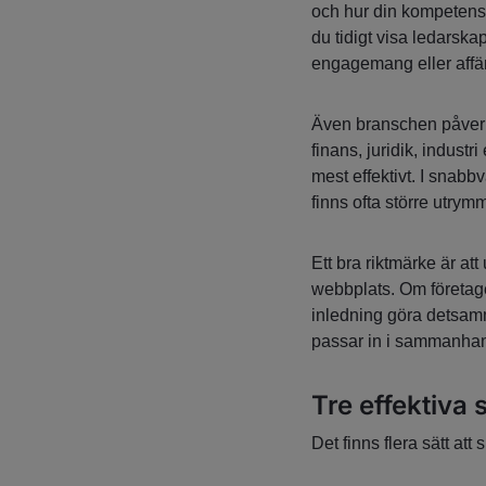
och hur din kompetens 
du tidigt visa ledarska
engagemang eller affä
Även branschen påverka
finans, juridik, industri
mest effektivt. I snabb
finns ofta större utrymm
Ett bra riktmärke är at
webbplats. Om företag
inledning göra detsamma
passar in i sammanhange
Tre effektiva s
Det finns flera sätt att