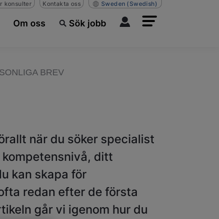
r konsulter
Kontakta oss
Sweden
(Swedish)
Om oss
Sök jobb
RSONLIGA BREV
rallt när du söker specialist
n kompetensnivå, ditt
du kan skapa för
fta redan efter de första
artikeln går vi igenom hur du