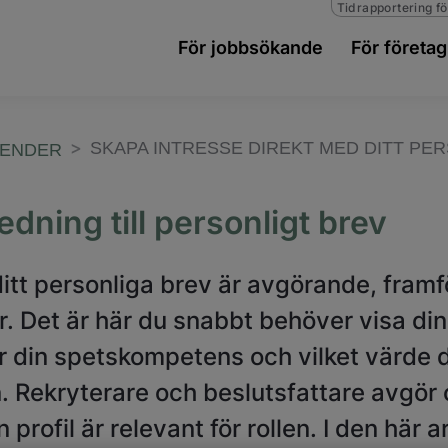
Tidrapportering fö
För jobbsökande
För företag
SKAPA INTRESSE DIREKT MED DITT PE
RENDER
edning till personligt brev
ditt personliga brev är avgörande, framfö
r. Det är här du snabbt behöver visa di
er din spetskompetens och vilket värde 
 Rekryterare och beslutsfattare avgör o
profil är relevant för rollen. I den här 