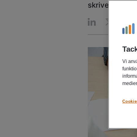
skriver en inl
Tack
Vi anv
funktio
inform
medier
Cookie