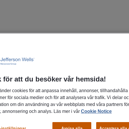
SiteHeaderManpower
This component is under construction
 för att du besöker vår hemsida!
kapa konto hos Manpow
änder cookies för att anpassa innehåll, annonser, tillhandahålla
ner för sociala medier och för att analysera vår trafik. Vi delar o
ation om din användning av vår webbplats med våra partners för
, annonsering och analys. Läs mer i vår
Cookie Notice
A DIG MED
emailadress
EDIN
-inställningar
Avvisa alla
Acceptera alla