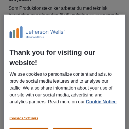
Som Produktionstekniker arbetar du med teknisk
beredning och planering för tillverkning av avancerade
komponenter, verktyg och fixturer där kraven på
precision, kvalitet och tekniskt kunnande är höga. Här
får du en dynamisk och omväxlande vardag genom en
stor variation av både tillverkningsprocesser och
material.
Thank you for visiting our
website!
Du har en central position i tillverkningskedjan och är
delaktig genom hela processen, från kundförfrågan
We use cookies to personalize content and ads, to
och beredning till färdig leverans. Det ger dig både
provide social media features and to analyse our
stort inflytande och en tydlig koppling mellan ditt arbete
traffic. We also share information about your use of
och det resultat som levereras till kund.
our site with our social media, advertising and
analytics partners. Read more on our
Cookie Notice
I nära samarbete med kunder, produktion och
leverantörer säkerställer du kvalitet, leveransprecision
Cookies Settings
och en effektiv produktion. Merparten av tillverkningen
sker i vår egen maskinverkstad i Skultuna, men vi