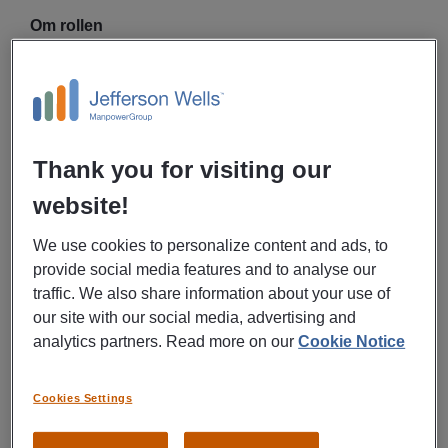
Om rollen
Vi söker en rekryteringskonsult för perioden 24 augusti
2026 till 31 december 2026 som tar ansvar för
rekryteringar inom ett brett spann av roller. Du kommer
att arbeta med rekryteringar som sträcker sig från
Thank you for visiting our
barnskötare och fritidsledare till administrativa tjänster
website!
och roller inom akademiska yrken.
Du driver hela processen: kravprofil, annons,
We use cookies to personalize content and ads, to
publicering i Varbi, kandidatadministration, urval,
provide social media features and to analyse our
intervjuer, referenstagning och avslut av
traffic. We also share information about your use of
rekryteringsärenden. Arbetet sker i nära samarbete
our site with our social media, advertising and
med rekryterande chefer och utgår från en
analytics partners. Read more on our
Cookie Notice
kompetensbaserad och rättssäker rekryteringsmetodik.
Din profil
Cookies Settings
Flerårig erfarenhet av kompetensbaserad