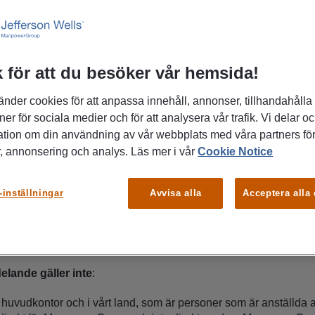
, med säte på Evenemangsgatan 21, 169 79 Solna, Stockholm, 
g och bestämmer vilka personuppgifter som måste samlas in frå
för insamlingen av personuppgifter. Dessutom kan personuppgi
 för att du besöker vår hemsida!
 av dotterbolag till den personuppgiftsansvarige, som anges l
kallade ”ManpowerGroup” eller ”vi”).
änder cookies för att anpassa innehåll, annonser, tillhandahålla
område
ner för sociala medier och för att analysera vår trafik. Vi delar o
ation om din användning av vår webbplats med våra partners för
, annonsering och analys. Läs mer i vår
Cookie Notice
delande gäller
när ManpowerGroup behandlar personuppgifter fö
-inställningar
Avvisa alla
Acceptera alla
webbsidor som listas längst ner på sidan (”Webbplatserna”).
r potentiella och befintliga affärspartners, kunder och leverant
ller anställningsrelaterade möjligheter och tjänster till.
illhandahåller omställnings- eller karriärövergångstjänster till.
elande gäller inte
:
t huvudkontor och i vårt land, som är personer som är anställ