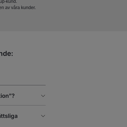
up-kund.
en av våra kunder.
ande:
tion”?
ättsliga