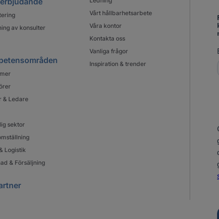
 erbjudande
Ledning
Vårt hållbarhetsarbete
tering
Våra kontor
ing av konsulter
Kontakta oss
Vanliga frågor
petensområden
Inspiration & trender
mer
örer
r & Ledare
lig sektor
mställning
& Logistik
ad & Försäljning
artner