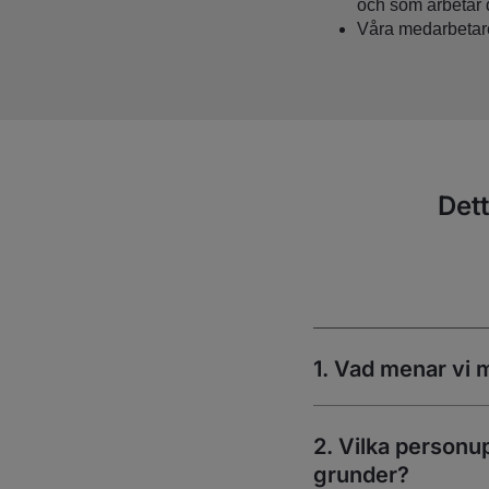
och som arbetar
Våra medarbetare
Dett
1. Vad menar vi 
2. Vilka personupp
grunder?