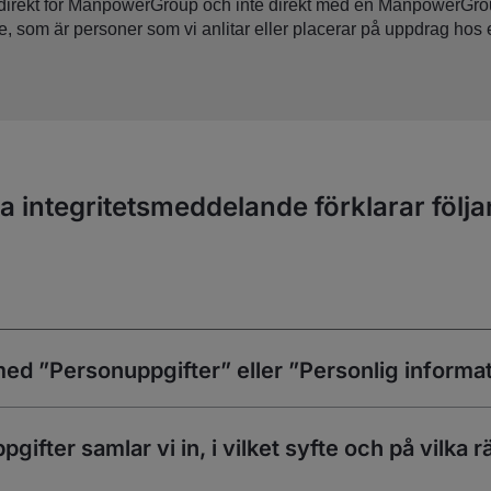
 direkt för ManpowerGroup och inte direkt med en ManpowerGro
, som är personer som vi anlitar eller placerar på uppdrag hos 
a integritetsmeddelande förklarar följ
med ”Personuppgifter” eller ”Personlig informa
gifter samlar vi in, i vilket syfte och på vilka r