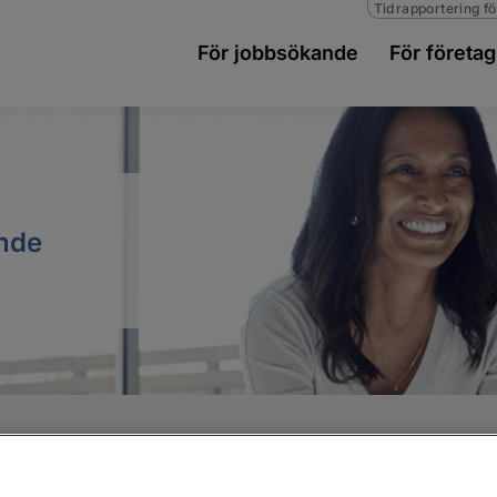
Tidrapportering fö
För jobbsökande
För företag
ande
ni 2026