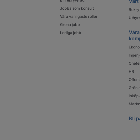
Bli rekryterad
Vårt
Jobba som konsult
Rekry
Våra vanligaste roller
Uthyrn
Gröna jobb
Våra
Lediga jobb
kom
Ekono
Ingenj
Chefe
HR
Offent
Grön o
Inköp 
Markn
Bli p