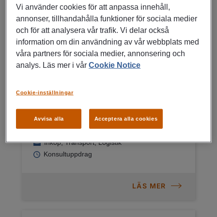
Vi använder cookies för att anpassa innehåll,
Konsultuppdrag
annonser, tillhandahålla funktioner för sociala medier
och för att analysera vår trafik. Vi delar också
LÄS MER
information om din användning av vår webbplats med
våra partners för sociala medier, annonsering och
analys. Läs mer i vår
Cookie Notice
06/08/2026
Cookie-inställningar
Logistisk projektledare | Heltid
| Finspång
Avvisa alla
Acceptera alla cookies
Finspång
Inköp, Transport, Logistik
Konsultuppdrag
LÄS MER