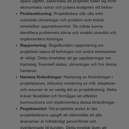
spåra utgifter, säkerställa att projektet håller sig inom
ekonomiska ramar och justera budgeten vid behov.
Problemlösning:
Projektledare står ofta inför
oväntade utmaningar och problem som kräver
omedelbar uppmärksamhet. De måste kunna
identifiera problemets kärna och snabbt utveckla och
implementera lösningar.
Rapportering:
Regelbunden rapportering om
projektets status till ledningen och andra intressenter
är viktigt. Detta innefattar att ge uppdateringar om
framsteg, finansiell status, utmaningar och hur dessa
hanteras.
Hantera förändringar:
Hantering av förändringar i
projektplanen, inklusive revidering av mål, tidsplaner
och resurser är en vanlig del av projektledning. Detta
kräver flexibilitet och förmågan att effektivt
kommunicera och implementera dessa förändringar.
Projektavslut:
Vid projektets avslut är det
projektledarens uppgift att säkerställa att alla
leveranser är fullständigt genomförda och
överlämnade till kunden. Detta innebär även att