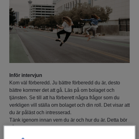
Inför intervjun
Kom väl förberedd. Ju bättre förberedd du är, desto
bättre kommer det att gå. Läs på om bolaget och
tjänsten. Se till att ha förberett några frågor som du
verkligen vill ställa om bolaget och din roll. Det visar att
du är påläst och intresserad.
Tänk igenom innan vem du är och hur du är. Detta bör
såklart vara kopplat till eventuell beskrivning i ditt
personliga brev.