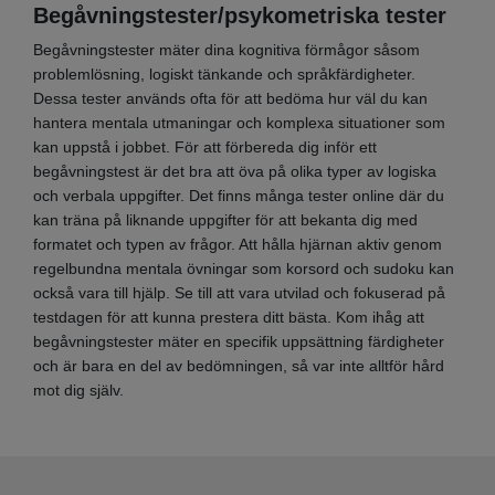
Begåvningstester/psykometriska tester
Begåvningstester mäter dina kognitiva förmågor såsom
problemlösning, logiskt tänkande och språkfärdigheter.
Dessa tester används ofta för att bedöma hur väl du kan
hantera mentala utmaningar och komplexa situationer som
kan uppstå i jobbet. För att förbereda dig inför ett
begåvningstest är det bra att öva på olika typer av logiska
och verbala uppgifter. Det finns många tester online där du
kan träna på liknande uppgifter för att bekanta dig med
formatet och typen av frågor. Att hålla hjärnan aktiv genom
regelbundna mentala övningar som korsord och sudoku kan
också vara till hjälp. Se till att vara utvilad och fokuserad på
testdagen för att kunna prestera ditt bästa. Kom ihåg att
begåvningstester mäter en specifik uppsättning färdigheter
och är bara en del av bedömningen, så var inte alltför hård
mot dig själv.