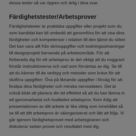
dessa tester så var öppen och ärlig i dina svar.
Färdighetstester/Arbetsprover
Färdighetstester är praktiska uppgifter eller projekt som du
som kandidat kan bli ombedd att genomföra för att visa dina
färdigheter och kompetenser i relation till den tjänst du söker.
Det kan vara allt från skrivuppgifter och kodningsutmaningar
till designprojekt beroende på arbetsområde. För att
förbereda dig för ett arbetsprov är det viktigt att du noggrant
förstår instruktionerna och vad som förväntas av dig. Se till
att du känner till de verktyg och metoder som krävs för att
slutföra uppgiften. Öva på liknande uppgifter i förväg för att
finslipa dina färdigheter och minska nervositeten. Det är
också klokt att planera din tid effektivt så att du kan lämna in
ett genomarbetat och kvalitativt arbetsprov. Kom ihåg att
presentationen av ditt arbete är lika viktig som innehållet så
se till att ditt arbetsprov är välorganiserat och lätt att följa. Vi
går igenom färdighetsprovet med arbetsgivaren och
diskuterar sedan provet och resultatet med dig.