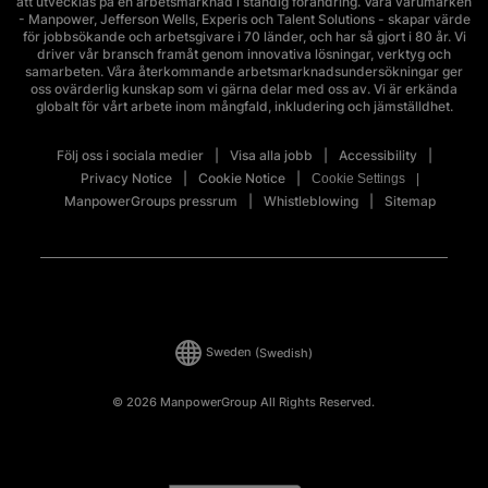
att utvecklas på en arbetsmarknad i ständig förändring. Våra varumärken
- Manpower, Jefferson Wells, Experis och Talent Solutions - skapar värde
för jobbsökande och arbetsgivare i 70 länder, och har så gjort i 80 år. Vi
driver vår bransch framåt genom innovativa lösningar, verktyg och
samarbeten. Våra återkommande arbetsmarknadsundersökningar ger
oss ovärderlig kunskap som vi gärna delar med oss av. Vi är erkända
globalt för vårt arbete inom mångfald, inkludering och jämställdhet.
Följ oss i sociala medier
Visa alla jobb
Accessibility
Privacy Notice
Cookie Notice
Cookie Settings
ManpowerGroups pressrum
Whistleblowing
Sitemap
Sweden
(Swedish)
© 2026 ManpowerGroup All Rights Reserved.