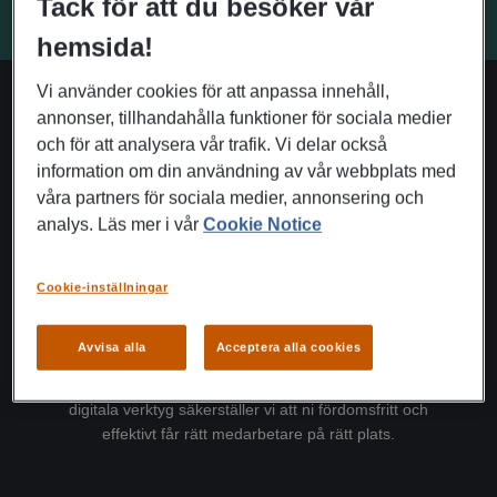
Tack för att du besöker vår
hemsida!
Vi använder cookies för att anpassa innehåll,
annonser, tillhandahålla funktioner för sociala medier
Vårt erbjudande
och för att analysera vår trafik. Vi delar också
information om din användning av vår webbplats med
våra partners för sociala medier, annonsering och
analys. Läs mer i vår
Cookie Notice
Cookie-inställningar
Rekrytering
Vi har ett väl upparbetat nätverk av kvalificerade
Avvisa alla
Acceptera alla cookies
kandidater som står redo inför nästa steg i karriären. Med
en kombination av erfarna rekryteringskonsulter och
digitala verktyg säkerställer vi att ni fördomsfritt och
effektivt får rätt medarbetare på rätt plats.