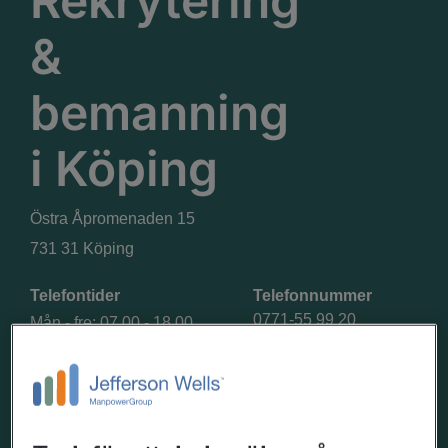
Rekrytering
&
bemanning
i
Köping
Östra Åpromenaden 15
731 31 Köping
Telefontider
Telefonnummer
0771-55 99 20
Mån - fre: 07.00 - 18.00
VÄGBESKRIVNING