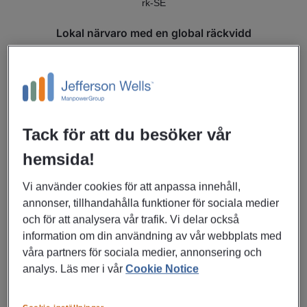
Lokal närvaro med en global räckvidd
Vi har en djup förståelse för Malmös unika
arbetsmarknad, samtidigt som vi drar nytta av ett
omfattande globalt nätverk.
Tack för att du besöker vår
hemsida!
Vi använder cookies för att anpassa innehåll,
annonser, tillhandahålla funktioner för sociala medier
och för att analysera vår trafik. Vi delar också
Personligt och engagerat rekryteringsteam
information om din användning av vår webbplats med
Vi tar oss tid att förstå både våra kunders och kandidaters
våra partners för sociala medier, annonsering och
behov och ambitioner.
analys. Läs mer i vår
Cookie Notice