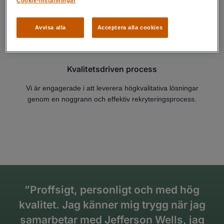
Cookie-inställningar
Avvisa alla
Acceptera alla cookies
Kvalitetsdriven process
Vi är engagerade i att leverera högkvalitativa lösningar
genom en noggrann och effektiv rekryteringsprocess.
”Proffsigt, personligt och med hög
kvalitet. Jag känner mig trygg när jag
samarbetar med Jefferson Wells, jag