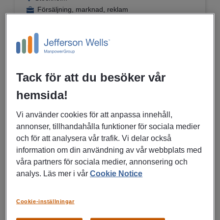
Försäljning, marknad, reklam
Rekrytering till företag
MER DETALJER OM JOBBET
Tack för att du besöker vår
hemsida!
06/08/2026
Vi använder cookies för att anpassa innehåll,
Gruppchef Produktion |
annonser, tillhandahålla funktioner för sociala medier
Karlskoga
och för att analysera vår trafik. Vi delar också
Karlskoga
information om din användning av vår webbplats med
Industri, Produktion
våra partners för sociala medier, annonsering och
Konsultuppdrag
analys. Läs mer i vår
Cookie Notice
MER DETALJER OM JOBBET
Cookie-inställningar