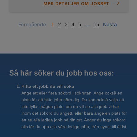
MER DETALJER OM JOBBET
Previous
Next
Next
Föregående
...
Nästa
1
2
3
4
5
15
Så här söker du jobb hos oss:
Hitta ett jobb du vill söka
Ange ett eller flera sökord i sökrutan. Ange också en
plats för att hitta jobb nära dig. Du kan också välja att
inte fylla i någon plats, om du vill se alla jobb vi har
inom det sökord du angett, eller bara ange en plats för
att se alla lediga jobb på din ort. Anger du inga sökord
alls får du upp alla våra lediga jobb, från nyast till äldst.