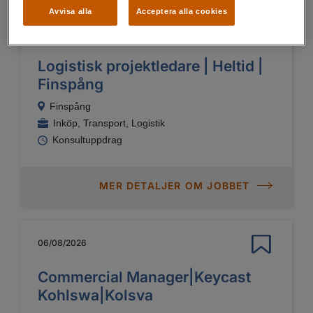
Avvisa alla
Acceptera alla cookies
06/08/2026
Logistisk projektledare | Heltid |
Finspång
Finspång
Inköp, Transport, Logistik
Konsultuppdrag
MER DETALJER OM JOBBET
06/08/2026
Commercial Manager|Keycast
Kohlswa|Kolsva