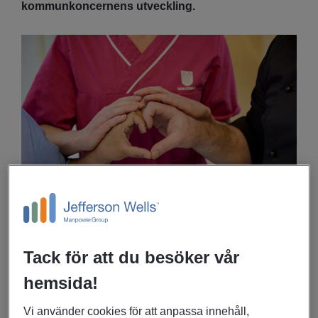
kommunkoncernens utveckling.
Om uppdraget
Tack för att du besöker vår
hemsida!
Som Sektorchef social välfärd i Vara kommun har du
det övergripande ansvaret för sektorns verksamheter,
Vi använder cookies för att anpassa innehåll,
ekonomi och cirka 500 engagerade medarbetare.