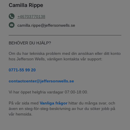
Camilla Rippe
+46703770138
camilla.rippe@jeffersonwells.se
BEHÖVER DU HJÄLP?
Om du har tekniska problem med din ansökan eller ditt konto 
hos Jefferson Wells, vänligen kontakta vår support:
0771-55 99 20
contactcenter@jeffersonwells.se
Vi har öppet helgfria vardagar 07:00-18:00.
På vår sida med 
Vanliga frågor
 hittar du många svar, och 
även en steg-för-steg-beskrivning av hur du söker jobb på 
vår hemsida.