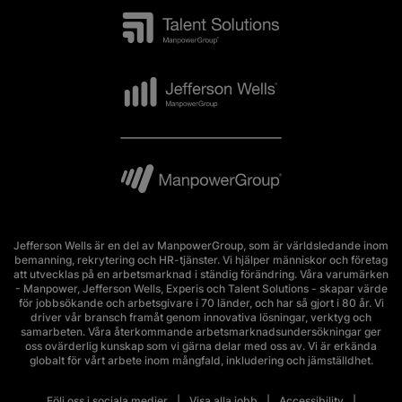
Jefferson Wells är en del av ManpowerGroup, som är världsledande inom
bemanning, rekrytering och HR-tjänster. Vi hjälper människor och företag
att utvecklas på en arbetsmarknad i ständig förändring. Våra varumärken
- Manpower, Jefferson Wells, Experis och Talent Solutions - skapar värde
för jobbsökande och arbetsgivare i 70 länder, och har så gjort i 80 år. Vi
driver vår bransch framåt genom innovativa lösningar, verktyg och
samarbeten. Våra återkommande arbetsmarknadsundersökningar ger
oss ovärderlig kunskap som vi gärna delar med oss av. Vi är erkända
globalt för vårt arbete inom mångfald, inkludering och jämställdhet.
Följ oss i sociala medier
Visa alla jobb
Accessibility