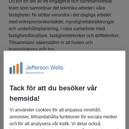
Du blir en del av ett engagerat och sammansvetsat
team som samordnar det tekniska arbetet i våra
fastigheter. Ni stöttar varandra i det dagliga arbetet
med entreprenörskontakter, myndighetsbesiktningar
och underhållsplanering, i nära samarbete med
fastighetsförvaltare, fastighetstekniker och drifttekniker.
Tillsammans säkerställer ni att husen och
hyresgästerna mår bra.
Tack för att du besöker vår
hemsida!
Vi använder cookies för att anpassa innehåll,
annonser, tillhandahålla funktioner för sociala medier
och för att analysera vår trafik. Vi delar också