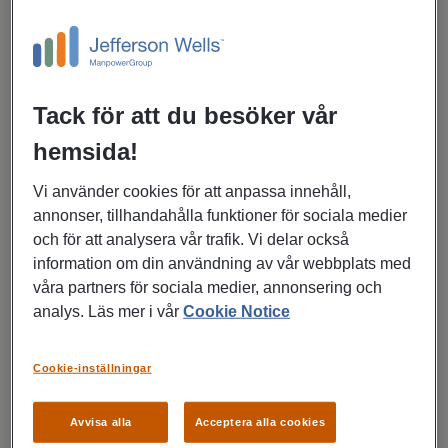
Ekonomi, Finans, Försäkring
Konsultuppdrag
LÄS MER
Tack för att du besöker vår
hemsida!
27/07/2026
Vi använder cookies för att anpassa innehåll,
annonser, tillhandahålla funktioner för sociala medier
Ekonom,
och för att analysera vår trafik. Vi delar också
Redovisningsekonom eller
information om din användning av vår webbplats med
Controller?
våra partners för sociala medier, annonsering och
analys. Läs mer i vår
Cookie Notice
Karlskrona
Ekonomi, Finans, Försäkring
Rekrytering till företag
Cookie-inställningar
Avvisa alla
Acceptera alla cookies
LÄS MER