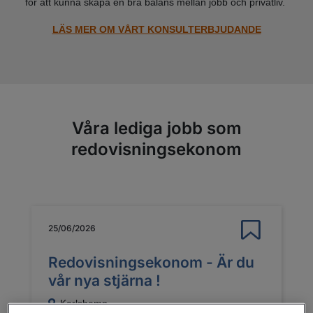
för att kunna skapa en bra balans mellan jobb och privatliv.
LÄS MER OM VÅRT KONSULTERBJUDANDE
Våra lediga jobb som
redovisningsekonom
25/06/2026
Redovisningsekonom - Är du
vår nya stjärna !
Karlshamn