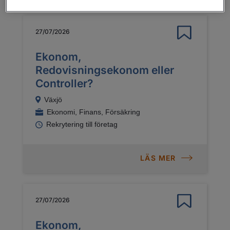
27/07/2026
Ekonom,
Redovisningsekonom eller
Controller?
Växjö
Ekonomi, Finans, Försäkring
Rekrytering till företag
LÄS MER
27/07/2026
Ekonom,