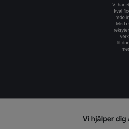
Vi har e
kvalifi
redo in
Med en
rekryte
verk
fördoms
med
Vi hjälper dig 