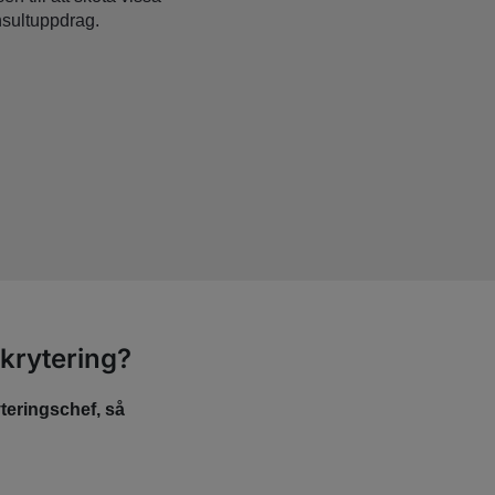
onsultuppdrag.
ekrytering?
teringschef, så