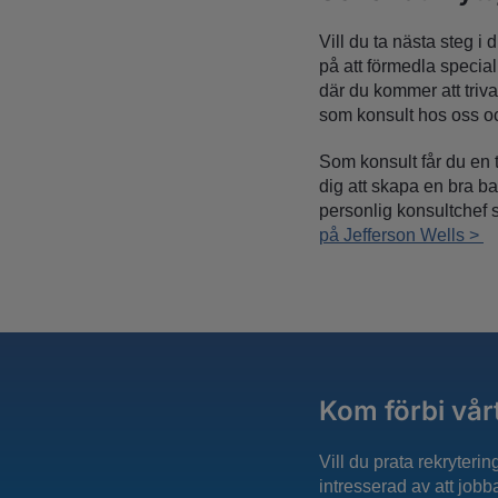
Vill du ta nästa steg i 
på att förmedla special
där du kommer att triv
som konsult hos oss o
Som konsult får du en 
dig att skapa en bra ba
personlig konsultchef s
på Jefferson Wells >
Kom förbi vår
Vill du prata rekryteri
intresserad av att job