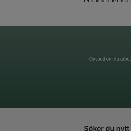
redo att hitta de bäst
Oavsett om du arbeta
Söker du nytt