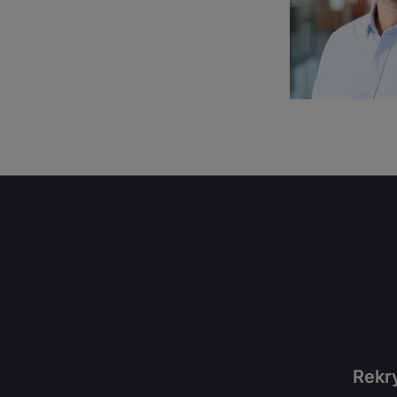
Rekry