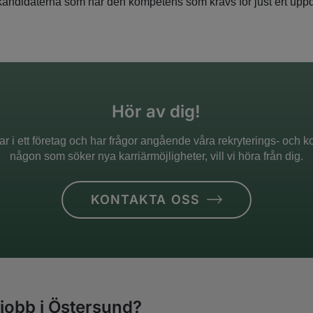
a kandidaterna som har den kompetens som krävs för just ert upp
Hör av dig!
r i ett företag och har frågor angående våra rekryterings- och kon
någon som söker nya karriärmöjligheter, vill vi höra från dig.
KONTAKTA OSS
 jobb i Östersund?