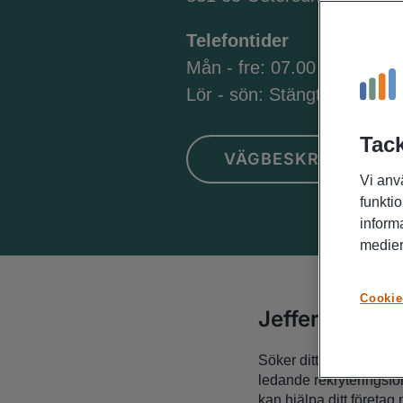
Telefontider
Mån - fre: 07.00 - 18.00
Lör - sön: Stängt
Tack
VÄGBESKRIVNING
Vi anv
funktio
inform
medier
Cookie
Jefferson Well
Söker ditt företag en ny
ledande rekryteringsför
kan hjälpa ditt företag 