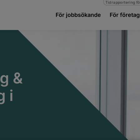
Tidrapportering fö
För jobbsökande
För företag
ng &
 i