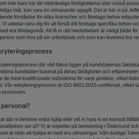
, som inte bara har de nödvändiga färdigheterna utan också passar 
gsiktiga mål, kan vara en utmanande uppgift. Det är här vi på Je
ående förståelse för olika branscher och företags behov erbjude
 Vi arbetar nära dig för att förstå ditt företags specifika behov o
 era företagsmål. Att få in rätt medarbetare är viktigt både för
 person som trivs på sin arbetsplats och som kan leverera bra resul
kryteringsprocess
ekryteringsprocess där vårt fokus ligger på kandidaternas faktis
döma kandidater baserat på deras färdigheter och erfarenheter sä
r de mest kvalificerade individerna för varje position, vilket bidrar 
Vår rekryteringsprocess är ISO 9001:2015-certifierad, vilket säk
a processen.
g personal?
 där ni behöver extra hjälp eller vill ni hyra in en konsult tillfäll
rsonalbehov ser ut? Vi är experter på bemanning i Östersund och
som är redo att hjälpa er med era utmaningar. Vårt duktiga Talen