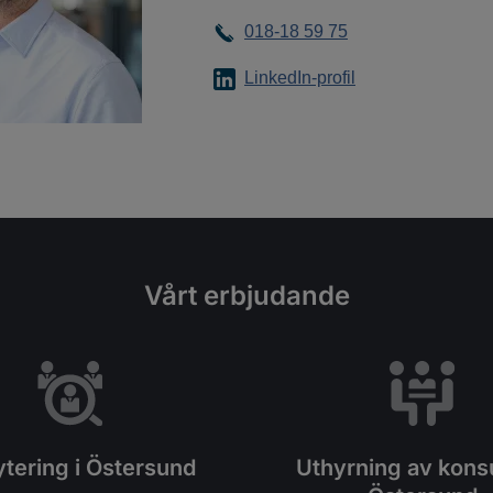
018-18 59 75
LinkedIn-profil
Vårt erbjudande
tering i Östersund
Uthyrning av konsu