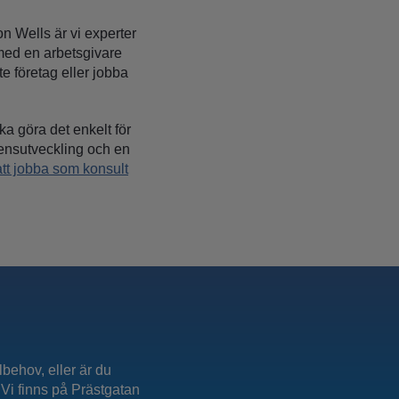
son Wells är vi experter
 med en arbetsgivare
e företag eller jobba
.
a göra det enkelt för
etensutveckling och en
att jobba som konsult
lbehov, eller är du
 Vi finns på Prästgatan