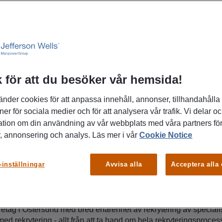
Telefonnummer
0771-55 99 20
 för att du besöker vår hemsida!
änder cookies för att anpassa innehåll, annonser, tillhandahålla
ner för sociala medier och för att analysera vår trafik. Vi delar o
ation om din användning av vår webbplats med våra partners för
, annonsering och analys. Läs mer i vår
Cookie Notice
-inställningar
Avvisa alla
Acceptera alla
s – ditt rekryteringsföretag i Östersun
 medarbetare? Eller är du på jakt efter ditt nästa steg i karriären
etag i Östersund med bred erfarenhet av rekrytering av specialist
med rekrytering - allt från att ta hand om hela rekryteringsprocess