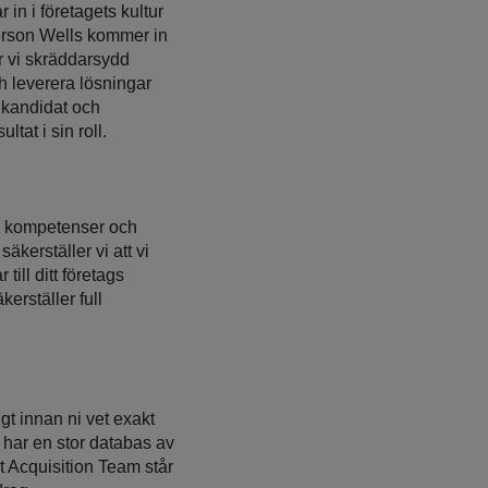
in i företagets kultur
fferson Wells kommer in
r vi skräddarsydd
ch leverera lösningar
 kandidat och
tat i sin roll.
ka kompetenser och
kerställer vi att vi
till ditt företags
erställer full
igt innan ni vet exakt
 har en stor databas av
t Acquisition Team står