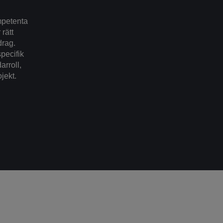
mpetenta
rätt
drag.
specifik
arroll,
ojekt.