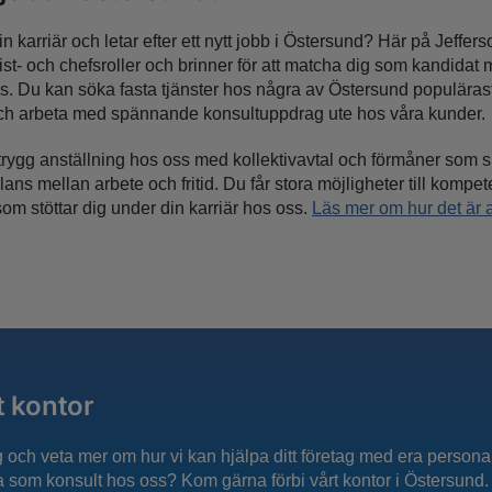
din karriär och letar efter ett nytt jobb i Östersund? Här på Jeffer
ist- och chefsroller och brinner för att matcha dig som kandidat
as. Du kan söka fasta tjänster hos några av Östersund populärast
ch arbeta med spännande konsultuppdrag ute hos våra kunder
trygg anställning hos oss med kollektivavtal och förmåner som sk
lans mellan arbete och fritid. Du får stora möjligheter till komp
om stöttar dig under din karriär hos oss.
Läs mer om hur det är 
t kontor
ng och veta mer om hur vi kan hjälpa ditt företag med era persona
ba som konsult hos oss? Kom gärna förbi vårt kontor i Östersund.