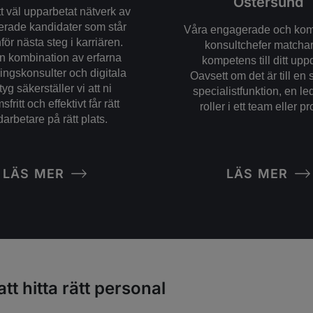
Östersund
tt väl upparbetat nätverk av
cerade kandidater som står
Våra engagerade och ko
för nästa steg i karriären.
konsultchefer matchar 
 kombination av erfarna
kompetens till ditt upp
ringskonsulter och digitala
Oavsett om det är till en 
tyg säkerställer vi att ni
specialistfunktion, en led
fritt och effektivt får rätt
roller i ett team eller pr
arbetare på rätt plats.
LÄS MER
LÄS MER
att hitta rätt personal