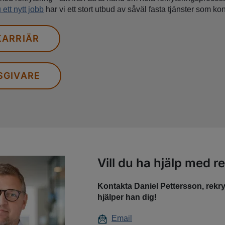
ett nytt jobb
har vi ett stort utbud av såväl fasta tjänster som k
KARRIÄR
SGIVARE
Vill du ha hjälp med r
Kontakta Daniel Pettersson, rekry
hjälper han dig!
Email