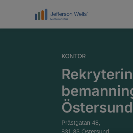
KONTOR
Rekryteri
bemanning
Östersund
Prästgatan 48,
831 33 Östersund