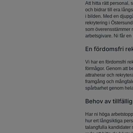
Att hitta rätt personal
och bidrar till era lån
i bilden. Med en djupg
rekrytering i Östersund.
som överensstämmer med
arbetsgivare. Ni får en
En fördomsfri re
Vi har en fördomsfri r
förmågor. Genom att be
attraherar och rekrytera
framgång och mångfald. 
spårbarhet genom hel
Behov av tillfälli
Har ni höga arbetstoppar
hur ert långsiktiga pe
talangfulla kandidater 