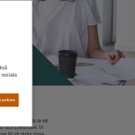
ckså
 sociala
 cookies
d
? Jefferson Wells är ett
- och chefsroller. Vi
en till att sköta vissa