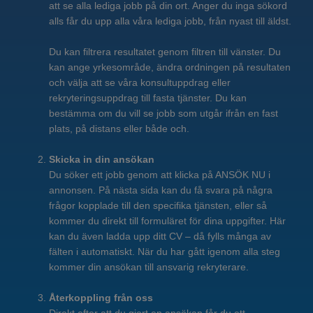
att se alla lediga jobb på din ort. Anger du inga sökord
alls får du upp alla våra lediga jobb, från nyast till äldst.
Du kan filtrera resultatet genom filtren till vänster. Du
kan ange yrkesområde, ändra ordningen på resultaten
och välja att se våra konsultuppdrag eller
rekryteringsuppdrag till fasta tjänster. Du kan
bestämma om du vill se jobb som utgår ifrån en fast
plats, på distans eller både och.
Skicka in din ansökan
Du söker ett jobb genom att klicka på ANSÖK NU i
annonsen. På nästa sida kan du få svara på några
frågor kopplade till den specifika tjänsten, eller så
kommer du direkt till formuläret för dina uppgifter. Här
kan du även ladda upp ditt CV – då fylls många av
fälten i automatiskt. När du har gått igenom alla steg
kommer din ansökan till ansvarig rekryterare.
Återkoppling från oss
Direkt efter att du gjort en ansökan får du ett