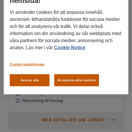
hemsida!
HR, Juridik
Rekrytering till företag
Vi använder cookies för att anpassa innehåll,
annonser, tillhandahålla funktioner för sociala medier
och för att analysera vår trafik. Vi delar också
MER DETALJER OM JOBBET
information om din användning av vår webbplats med
våra partners för sociala medier, annonsering och
analys. Läs mer i vår
Cookie Notice
06/07/2026
Cookie-inställningar
Media Performance Manager to
Telenor
Avvisa alla
Acceptera alla cookies
Solna
Försäljning, marknad, reklam
Rekrytering till företag
MER DETALJER OM JOBBET