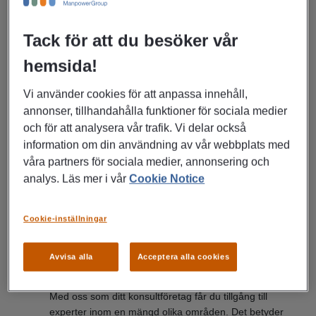
företag. Vi jobbar proaktivt och strukturerat med att hela
tiden bygga vårt nätverk av spetskompetens genom att vara
Tack för att du besöker vår
där våra olika specialister och ledare är. Vid rekrytering till
vår konsultverksamhet arbetar vi enligt en kvalitetssäkrad
hemsida!
metodik där vi genomför kompetensbaserade intervjuer, utför
relevanta tester och säkerställer referenser. Allt för att hitta
Vi använder cookies för att anpassa innehåll,
de talanger som matchar våra höga kvalitetskrav.
annonser, tillhandahålla funktioner för sociala medier
och för att analysera vår trafik. Vi delar också
information om din användning av vår webbplats med
våra partners för sociala medier, annonsering och
analys. Läs mer i vår
Cookie Notice
Fördelen med ett konsultföretag
Cookie-inställningar
Det finns flera fördelar med att använda dig av ett
konsultföretag för att lösa ert personalbehov:
Avvisa alla
Acceptera alla cookies
Expertis när ni behöver det
Med oss som ditt konsultföretag får du tillgång till
experter inom en mängd olika områden. Det betyder