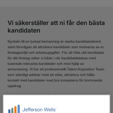
Vi säkerställer att ni får den bästa
kandidaten
Nyckeln till en lyckad bemanning är starka kandidatnätverk
samt förmågan att attrahera kandidater som motiveras av er
företagsmiljö och arbetsuppgifter. För att hitta rätt kandidater
för ditt företag söker vi både i vår kandidatdatabas med
tusentals relevanta kandidater och med hjälp av
annonsering. Vi har ett professionellt Talent Acquisition Team
som ständigt arbetar med att söka, attrahera och hålla
kontakt med kandidater med bra kompetens för kommande
uppdrag.
I varje uppdrag utgår vi från våra kunders behov när vi söker
efter den mest lämpliga konsulten. Med en strukturerad och
ISO-certifierad metod försäkrar vi oss om att såväl
kompetens som förmåga och personlighet matchas med ditt