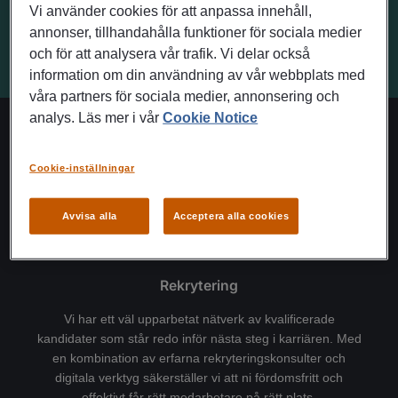
Vi använder cookies för att anpassa innehåll,
VÄGBESKRIVNING
annonser, tillhandahålla funktioner för sociala medier
och för att analysera vår trafik. Vi delar också
information om din användning av vår webbplats med
våra partners för sociala medier, annonsering och
analys. Läs mer i vår
Cookie Notice
Vårt erbjudande
Cookie-inställningar
Avvisa alla
Acceptera alla cookies
Rekrytering
Vi har ett väl upparbetat nätverk av kvalificerade
kandidater som står redo inför nästa steg i karriären. Med
en kombination av erfarna rekryteringskonsulter och
digitala verktyg säkerställer vi att ni fördomsfritt och
effektivt får rätt medarbetare på rätt plats.