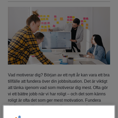
Vad motiverar dig? Början av ett nytt år kan vara ett bra
tillfälle att fundera över din jobbsituation. Det är viktigt
att tänka igenom vad som motiverar dig mest. Ofta gör
vi ett bättre jobb när vi har roligt – och det som känns
roligt är ofta det som ger mest motivation. Fundera
därför över vilka arbetsuppgifter som gav dig mest
energi under det gångna året. Kanske handlar det inte