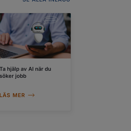
Ta hjälp av AI när du
Byta jobb efter
söker jobb
semestern – så
du!
LÄS MER
LÄS MER