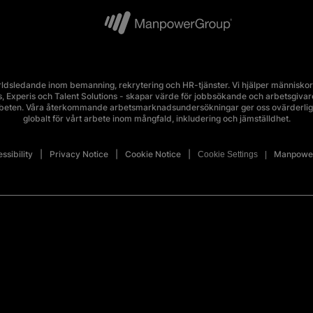
ldsledande inom bemanning, rekrytering och HR-tjänster. Vi hjälper människor 
Experis och Talent Solutions - skapar värde för jobbsökande och arbetsgivare i 
rbeten. Våra återkommande arbetsmarknadsundersökningar ger oss ovärderlig 
globalt för vårt arbete inom mångfald, inkludering och jämställdhet.
ssibility
Privacy Notice
Cookie Notice
Manpower
Cookie Settings