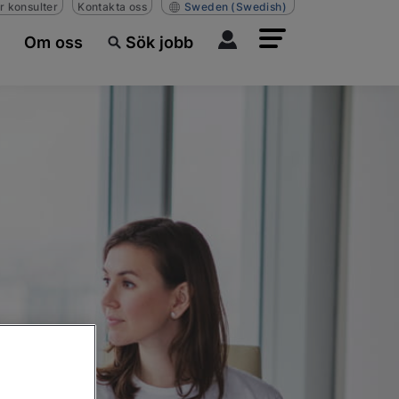
r konsulter
Kontakta oss
Sweden
(Swedish)
Om oss
Sök jobb