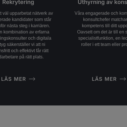
Rekrytering
Uthyrning av kons
tt väl upparbetat nätverk av
Våra engagerade och ko
cerade kandidater som står
konsultchefer matchar 
för nästa steg i karriären.
kompetens till ditt upp
 kombination av erfarna
Oavsett om det är till en 
ringskonsulter och digitala
specialistfunktion, en led
tyg säkerställer vi att ni
roller i ett team eller pr
fritt och effektivt får rätt
arbetare på rätt plats.
LÄS MER
LÄS MER