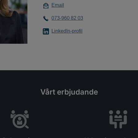
Email
073-960 82 03
LinkedIn-profil
Vårt erbjudande