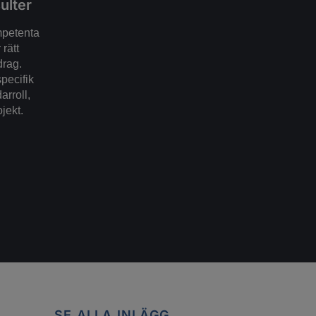
ulter
mpetenta
rätt
drag.
specifik
arroll,
ojekt.
SE ALLA INLÄGG