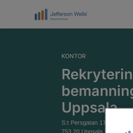
KONTOR
Rekryteri
bemanning
Uppsala
S:t Persgatan 17
753 20 Uppsala