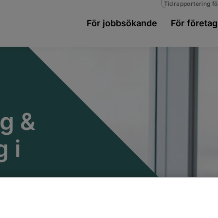
Tidrapportering fö
För jobbsökande
För företag
ng &
 i