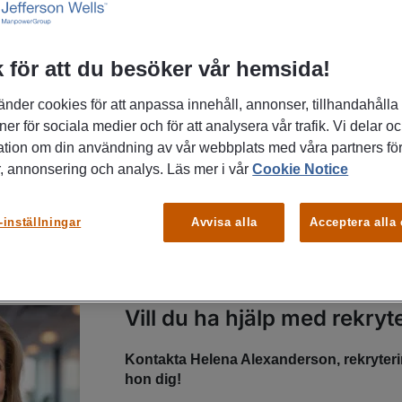
Telefonnummer
 för att du besöker vår hemsida!
0771-55 99 20
änder cookies för att anpassa innehåll, annonser, tillhandahålla
ner för sociala medier och för att analysera vår trafik. Vi delar o
ation om din användning av vår webbplats med våra partners för
, annonsering och analys. Läs mer i vår
Cookie Notice
-inställningar
Avvisa alla
Acceptera alla
Vill du ha hjälp med rekryt
Kontakta Helena Alexanderson, rekryteri
hon dig!