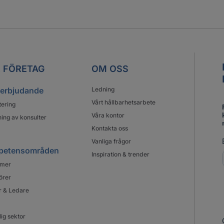
 FÖRETAG
OM OSS
 erbjudande
Ledning
Vårt hållbarhetsarbete
tering
Våra kontor
ing av konsulter
Kontakta oss
Vanliga frågor
petensområden
Inspiration & trender
mer
örer
r & Ledare
lig sektor