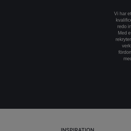
Vi har e
kvalifi
redo in
Med en
rekryte
verk
fördoms
med
INSPIRATION