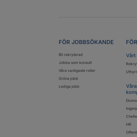
FÖR JOBBSÖKANDE
FÖR
Bli rekryterad
Vårt
Jobba som konsult
Rekry
Våra vanligaste roller
Uthyrn
Gröna jobb
Våra
Lediga jobb
kom
Ekono
Ingenj
Chefe
HR
Offent