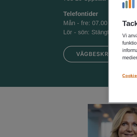
Telefontider
Tack
Mån - fre: 07.00 - 18.00
Lör - sön: Stängt
Vi anv
funktio
inform
VÄGBESKRIVNING
medier
Cookie