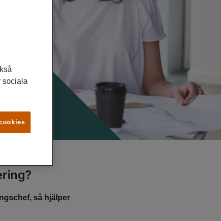
ckså
 sociala
 cookies
ering?
ngschef, så hjälper