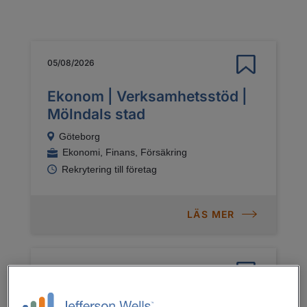
05/08/2026
Ekonom | Verksamhetsstöd |
Mölndals stad
Göteborg
Ekonomi, Finans, Försäkring
Rekrytering till företag
LÄS MER
31/07/2026
Orderhanterare till Presto AB,