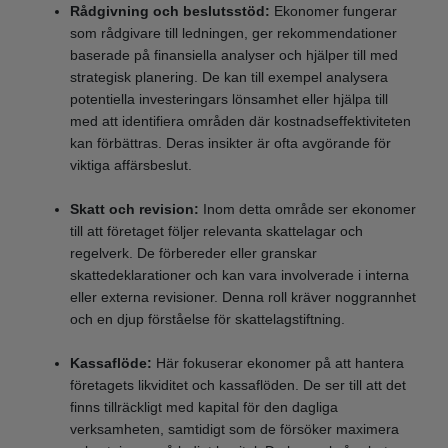
Rådgivning och beslutsstöd:
Ekonomer fungerar
som rådgivare till ledningen, ger rekommendationer
baserade på finansiella analyser och hjälper till med
strategisk planering. De kan till exempel analysera
potentiella investeringars lönsamhet eller hjälpa till
med att identifiera områden där kostnadseffektiviteten
kan förbättras. Deras insikter är ofta avgörande för
viktiga affärsbeslut.
Skatt och revision:
Inom detta område ser ekonomer
till att företaget följer relevanta skattelagar och
regelverk. De förbereder eller granskar
skattedeklarationer och kan vara involverade i interna
eller externa revisioner. Denna roll kräver noggrannhet
och en djup förståelse för skattelagstiftning.
Kassaflöde:
Här fokuserar ekonomer på att hantera
företagets likviditet och kassaflöden. De ser till att det
finns tillräckligt med kapital för den dagliga
verksamheten, samtidigt som de försöker maximera