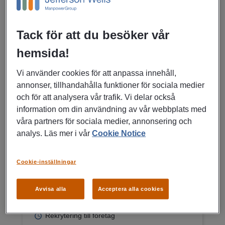
Katrineholm
Katrineholm
Tack för att du besöker vår
Ekonomi, Finans, Försäkring
hemsida!
Rekrytering till företag
Vi använder cookies för att anpassa innehåll,
LÄS MER
annonser, tillhandahålla funktioner för sociala medier
och för att analysera vår trafik. Vi delar också
information om din användning av vår webbplats med
våra partners för sociala medier, annonsering och
27/07/2026
analys. Läs mer i vår
Cookie Notice
Ekonom,
Redovisningsekonom eller
Cookie-inställningar
Controller?
Avvisa alla
Acceptera alla cookies
Karlskrona
Ekonomi, Finans, Försäkring
Rekrytering till företag