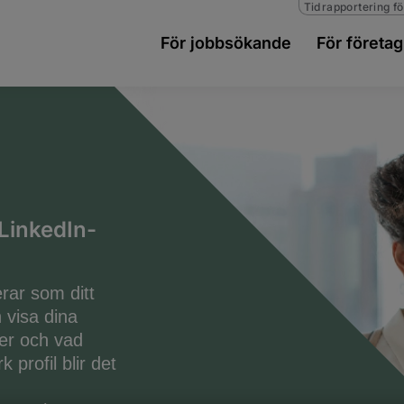
Tidrapportering fö
För jobbsökande
För företag
LinkedIn-
erar som ditt
n visa dina
er och vad
 profil blir det