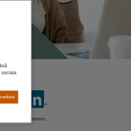
ckså
 sociala
 cookies
 och samarbetspartners.