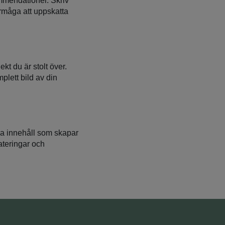
ommendationer. Skriv
rmåga att uppskatta
kt du är stolt över.
mplett bild av din
ela innehåll som skapar
ateringar och