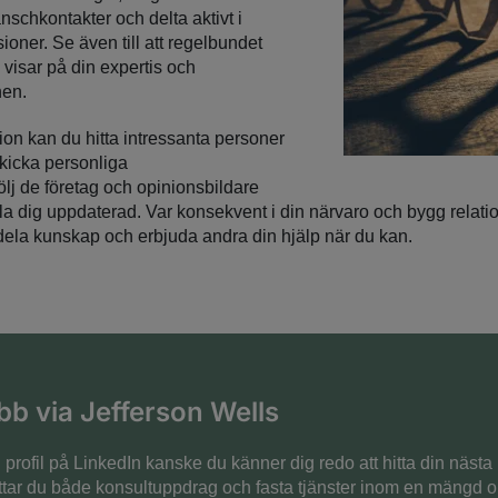
nschkontakter och delta aktivt i
oner. Se även till att regelbundet
 visar på din expertis och
en.
ion kan du hitta intressanta personer
kicka personliga
ölj de företag och opinionsbildare
ålla dig uppdaterad. Var konsekvent i din närvaro och bygg relat
, dela kunskap och erbjuda andra din hjälp när du kan.
obb via Jefferson Wells
profil på LinkedIn kanske du känner dig redo att hitta din nästa
ttar du både konsultuppdrag och fasta tjänster inom en mängd ol