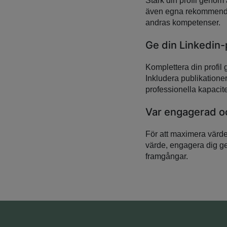
Stärk din profil genom 
även egna rekommendati
andras kompetenser.
Ge din Linkedin-p
Komplettera din profil 
Inkludera publikationer,
professionella kapacite
Var engagerad o
För att maximera värdet
värde, engagera dig ge
framgångar.