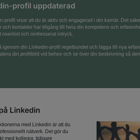
din-profil uppdaterad
profil visar att du är aktiv och engagerad i din karriär. Det säke
e och kontakter har tillgång till hela din kompetens och erfarenhe
tt oseriöst och ointresserat intryck.
gå igenom din Linkedin-profil regelbundet och lägga till nya erf
tera din profilbild vid behov och se över din beskrivning så den
på Linkedin
nktionerna med Linkedin är att du
ofessionellt nätverk. Det gör du
t med kollegor, tidigare