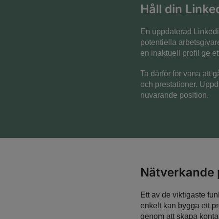
Håll din Linke
En uppdaterad Linkedin-
potentiella arbetsgivar
en inaktuell profil ge e
Ta därför för vana att 
och prestationer. Uppda
nuvarande position.
Nätverkande 
Ett av de viktigaste fu
enkelt kan bygga ett pr
genom att skapa kontak