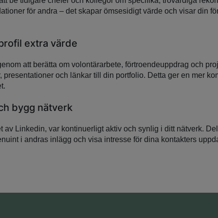
att be tidigare chefer och kollegor om specifika, trovärdiga rek
oner för andra – det skapar ömsesidigt värde och visar din fö
rofil extra värde
genom att berätta om volontärarbete, förtroendeuppdrag och proje
 presentationer och länkar till din portfolio. Detta ger en mer ko
t.
ch bygg nätverk
 av Linkedin, var kontinuerligt aktiv och synlig i ditt nätverk. D
nuint i andras inlägg och visa intresse för dina kontakters uppd