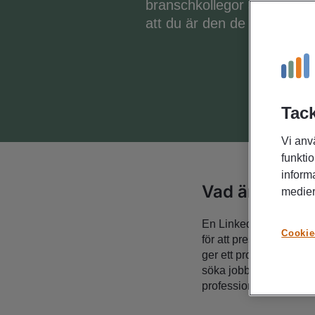
branschkollegor att hitta di
att du är den de söker!
Tack
Vi anv
funktio
inform
Vad är en Link
medier
En LinkedIn-profil är 
Cookie
för att presentera din
ger ett professionellt f
söka jobb och visa din
professionella hubb onl