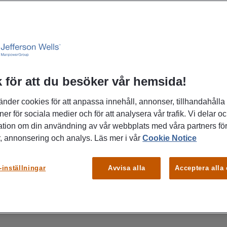
g – och veta
 för att du besöker vår hemsida!
änder cookies för att anpassa innehåll, annonser, tillhandahålla
ner för sociala medier och för att analysera vår trafik. Vi delar o
ation om din användning av vår webbplats med våra partners för
edin-profil?
, annonsering och analys. Läs mer i vår
Cookie Notice
din personliga sida på LinkedIn, designad
-inställningar
Avvisa alla
Acceptera alla
 kompetens, erfarenhet och intressen. Den
örsta intryck och gör det möjligt att nätverka,
 expertis. Tänk på den som din
ine, där du kan visa upp ditt värde för potentiella arbetsgivare