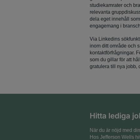
studiekamrater och bra
relevanta gruppdiskussi
dela eget innehåll som
engagemang i bransch
Via Linkedins sökfunkt
inom ditt område och s
kontaktförfrågningar. F
som du gillar för att h
gratulera till nya jobb
Hitta lediga j
När du är nöjd med din 
Hos Jefferson Wells hi