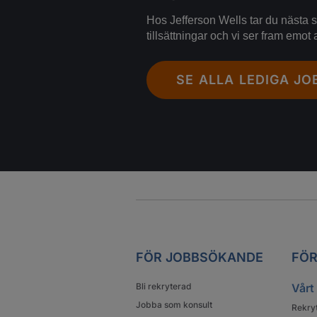
Hos Jefferson Wells tar du nästa st
tillsättningar och vi ser fram emot a
SE ALLA LEDIGA JO
FÖR JOBBSÖKANDE
FÖR
Bli rekryterad
Vårt
Jobba som konsult
Rekry