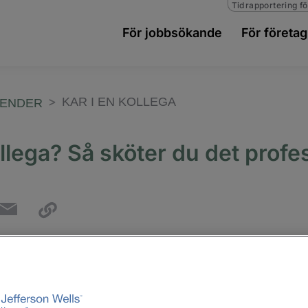
Tidrapportering fö
För jobbsökande
För företag
KAR I EN KOLLEGA
RENDER
ollega? Så sköter du det profes
bbet kan vara fantastisk, men det är viktigt att kunna
flirt. Eftersom vi tillbringar majoriteten av vår vakna