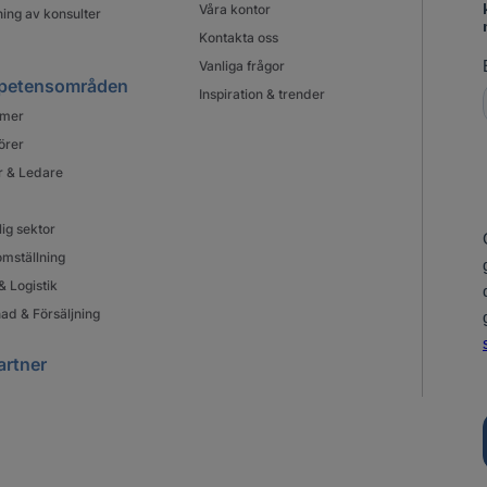
Våra kontor
ing av konsulter
Kontakta oss
Vanliga frågor
petensområden
Inspiration & trender
mer
örer
r & Ledare
lig sektor
mställning
& Logistik
ad & Försäljning
artner