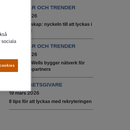
ARTIKLAR OCH TRENDER
22 juni 2026
Självledarskap: nyckeln till att lyckas i
arbetslivet
ckså
 sociala
ARTIKLAR OCH TRENDER
20 maj 2026
Jefferson Wells bygger nätverk för
 cookies
samarbetspartners
FÖR ARBETSGIVARE
19 mars 2026
8 tips för att lyckas med rekryteringen