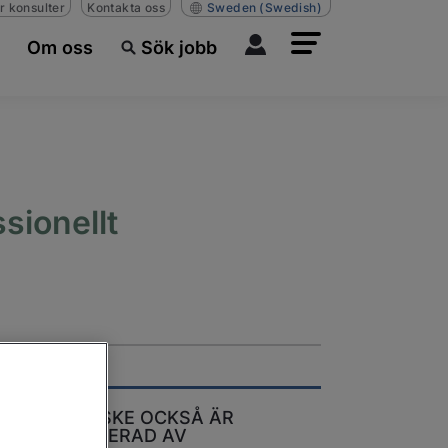
r konsulter
Kontakta oss
Sweden
(Swedish)
Om oss
Sök jobb
sionellt
DU KANSKE OCKSÅ ÄR
INTRESSERAD AV