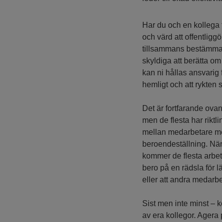
Har du och en kollega t
och värd att offentligg
tillsammans bestämma hu
skyldiga att berätta o
kan ni hållas ansvarig fö
hemligt och att rykten s
Det är fortfarande ovanl
men de flesta har riktli
mellan medarbetare men
beroendeställning. När
kommer de flesta arbet
bero på en rädsla för l
eller att andra medarb
Sist men inte minst – k
av era kollegor. Agera p