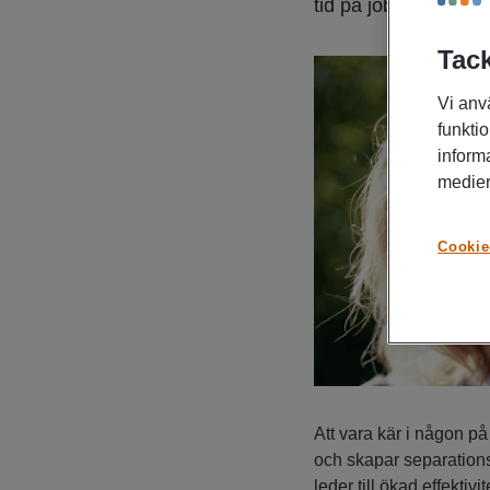
tid på jobbet är det 
Tack
Vi anv
funktio
inform
medier
Cookie
Att vara kär i någon p
och skapar separations
leder till ökad effektivit