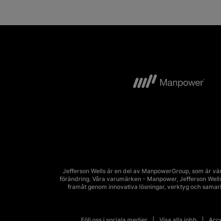
Jefferson Wells är en del av ManpowerGroup, som är vär
förändring. Våra varumärken - Manpower, Jefferson Wells, 
framåt genom innovativa lösningar, verktyg och sama
Följ oss i sociala medier
Visa alla jobb
Acce