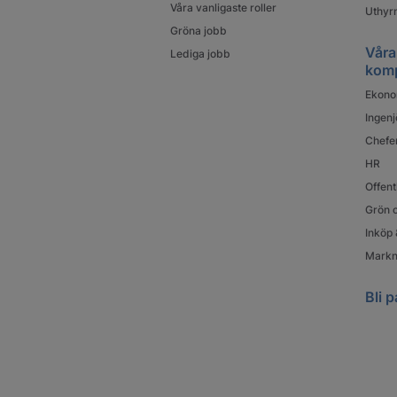
Våra vanligaste roller
Uthyrn
Gröna jobb
Våra
Lediga jobb
kom
Ekono
Ingenj
Chefe
HR
Offent
Grön o
Inköp 
Markn
Bli p