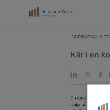
INSPIRATION & T
Kär i en k
En förälskelse på jo
skilja på kärlek och 