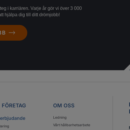
eg i karriären. Varje år gör vi över 3 000
tt hjälpa dig till ditt drömjobb!
BB
 FÖRETAG
OM OSS
 erbjudande
Ledning
Vårt hållbarhetsarbete
tering