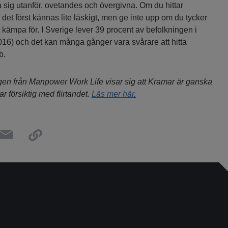
a sig utanför, ovetandes och övergivna. Om du hittar
det först kännas lite läskigt, men ge inte upp om du tycker
tt kämpa för. I Sverige lever 39 procent av befolkningen i
6) och det kan många gånger vara svårare att hitta
b.
en från Manpower Work Life visar sig att Kramar är ganska
r försiktig med flirtandet.
Läs mer här
.