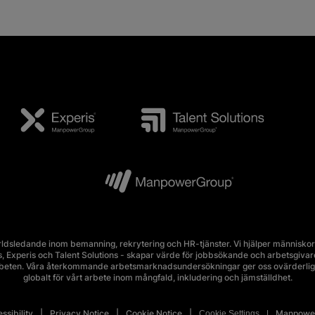
ldsledande inom bemanning, rekrytering och HR-tjänster. Vi hjälper människor 
Experis och Talent Solutions - skapar värde för jobbsökande och arbetsgivare i 
rbeten. Våra återkommande arbetsmarknadsundersökningar ger oss ovärderlig 
globalt för vårt arbete inom mångfald, inkludering och jämställdhet.
ssibility
Privacy Notice
Cookie Notice
Manpower
Cookie Settings