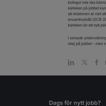
kollegor inte ska känn
kärleken på jobbet kan 
att relationen är värt a
ensamhushåll (SCB 201
kärleken än ett nytt job
I senaste undersökning
okej på jobbet – men va
Dags för nytt jobb?