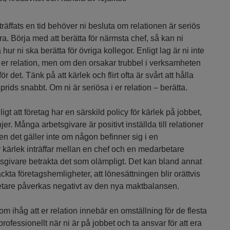
räffats en tid behöver ni besluta om relationen är seriös
öra. Börja med att berätta för närmsta chef, så kan ni
r ni ska berätta för övriga kollegor. Enligt lag är ni inte
m er relation, men om den orsakar trubbel i verksamheten
r det. Tänk på att kärlek och flirt ofta är svårt att hålla
prids snabbt. Om ni är seriösa i er relation – berätta.
igt att företag har en särskild policy för kärlek på jobbet,
njer. Många arbetsgivare är positivt inställda till relationer
 det gäller inte om någon befinner sig i en
 kärlek inträffar mellan en chef och en medarbetare
sgivare betrakta det som olämpligt. Det kan bland annat
äckta företagshemligheter, att lönesättningen blir orättvis
etare påverkas negativt av den nya maktbalansen.
om ihåg att er relation innebär en omställning för de flesta
rofessionellt när ni är på jobbet och ta ansvar för att era