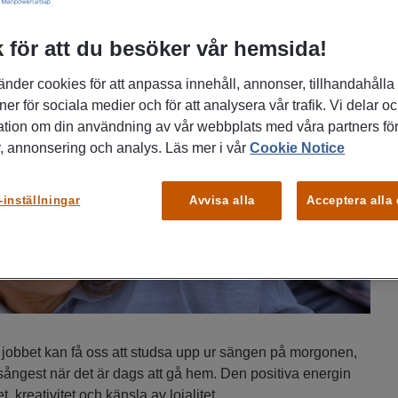
inte konstigt att vi ofta möter kärleken där.
 för att du besöker vår hemsida!
änder cookies för att anpassa innehåll, annonser, tillhandahålla
ner för sociala medier och för att analysera vår trafik. Vi delar o
ation om din användning av vår webbplats med våra partners för
, annonsering och analys. Läs mer i vår
Cookie Notice
-inställningar
Avvisa alla
Acceptera alla
å jobbet kan få oss att studsa upp ur sängen på morgonen,
ångest när det är dags att gå hem. Den positiva energin
et, kreativitet och känsla av lojalitet.