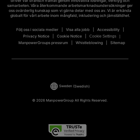
driver vår bransch framåt genom innovativa lösningar, verktyg och
samarbeten. Våra återkommande arbetsmarknadsundersökningar ger
oss ovärderlig kunskap som vi gärna delar med oss av. Vi är erkända
globalt för vårt arbete inom mångfald, inkludering och jämställdhet.
Följ oss i sociala medier
Visa alla jobb
Accessibility
Privacy Notice
Cookie Notice
Cookie Settings
ManpowerGroups pressrum
Whistleblowing
Sitemap
Sweden
(Swedish)
© 2026 ManpowerGroup All Rights Reserved.