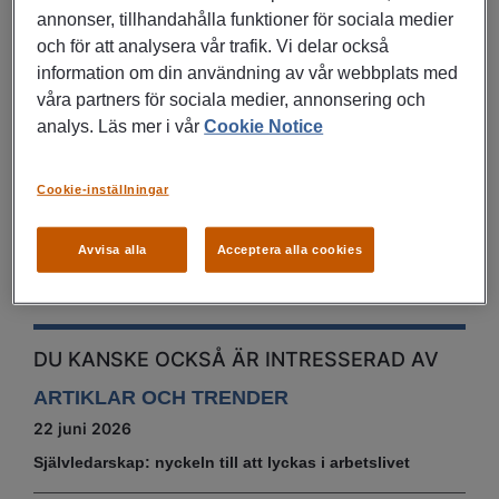
med byta bransch”
annonser, tillhandahålla funktioner för sociala medier
och för att analysera vår trafik. Vi delar också
2. Brett yrke
information om din användning av vår webbplats med
”Det finns en möjlighet att prova på olika typer av jobb
våra partners för sociala medier, annonsering och
och företag på ett smidigare sätt än vid en
analys. Läs mer i vår
Cookie Notice
tillsvidareanställning”
Cookie-inställningar
3. Stora möjligheter
”Det bästa med att jobba som konsult är att snabbt
Avvisa alla
Acceptera alla cookies
kunna komma in i en organisation eller bransch som
det kanske annars kan vara svårt att få erfarenhet från”
DU KANSKE OCKSÅ ÄR INTRESSERAD AV
ARTIKLAR OCH TRENDER
22 juni 2026
Självledarskap: nyckeln till att lyckas i arbetslivet