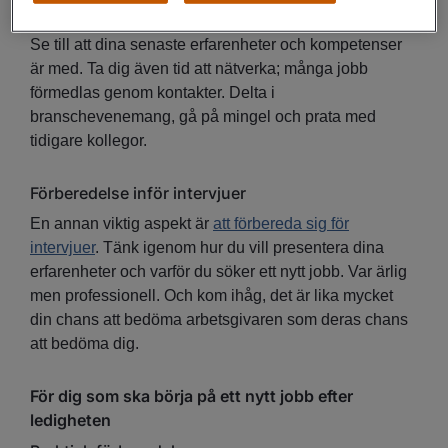
börja med att uppdatera ditt CV och din LinkedIn-profil.
Se till att dina senaste erfarenheter och kompetenser
är med. Ta dig även tid att nätverka; många jobb
förmedlas genom kontakter. Delta i
branschevenemang, gå på mingel och prata med
tidigare kollegor.
Förberedelse inför intervjuer
En annan viktig aspekt är
att förbereda sig för
intervjuer
. Tänk igenom hur du vill presentera dina
erfarenheter och varför du söker ett nytt jobb. Var ärlig
men professionell. Och kom ihåg, det är lika mycket
din chans att bedöma arbetsgivaren som deras chans
att bedöma dig.
För dig som ska börja på ett nytt jobb efter
ledigheten