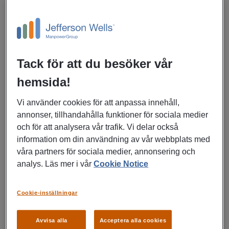
Här får du konkreta tips och råd för att lyckas med
jobbytet och göra övergången så smidig som möjligt!
För dig som vill söka nytt jobb efter semestern
Tack för att du besöker vår
Fundera över anledningarna
hemsida!
Om du funderar på att söka ett nytt jobb efter
semestern kan det vara bra att tänka igenom varför du
Vi använder cookies för att anpassa innehåll,
vill göra det. Är det arbetsuppgifterna, arbetsmiljön
annonser, tillhandahålla funktioner för sociala medier
eller något annat som får dig att vilja byta jobb? Att
och för att analysera vår trafik. Vi delar också
förstå dina motiv hjälper dig att hitta en ny arbetsplats
information om din användning av vår webbplats med
som verkligen passar dina behov och ambitioner. Du
våra partners för sociala medier, annonsering och
kan också fundera på om det snarare är ett allmänt
analys. Läs mer i vår
Cookie Notice
motstånd mot att gå från semesterdagar till jobbvardag
som ligger bakom.
Cookie-inställningar
Uppdatera ditt CV och LinkedIn
Avvisa alla
Acceptera alla cookies
När du bestämt dig för att söka nytt jobb är det bra att