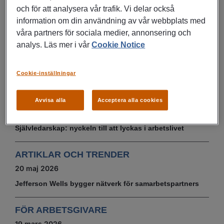
paus på 15-30 minuter.
och för att analysera vår trafik. Vi delar också
information om din användning av vår webbplats med
våra partners för sociala medier, annonsering och
Ungefär så enkelt är det – testa tekniken nu när du har
analys. Läs mer i vår
Cookie Notice
grunderna!
Cookie-inställningar
DU KANSKE OCKSÅ ÄR INTRESSERAD AV
ARTIKLAR OCH TRENDER
Avvisa alla
Acceptera alla cookies
22 juni 2026
Självledarskap: nyckeln till att lyckas i arbetslivet
ARTIKLAR OCH TRENDER
20 maj 2026
Jefferson Wells bygger nätverk för samarbetspartners
FÖR ARBETSGIVARE
19 mars 2026