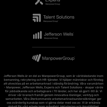
Jefferson Wells är en del av ManpowerGroup, som är världsledande inom
bemanning, rekrytering och HR-tjänster. Vi hjälper människor och företag
att utvecklas på en arbetsmarknad i ständig förändring. Våra varumärken
- Manpower, Jefferson Wells, Experis och Talent Solutions - skapar värde
för jobbsökande och arbetsgivare i 70 länder, och har så gjort i 80 år. Vi
driver vår bransch framåt genom innovativa lösningar, verktyg och
samarbeten. Våra återkommande arbetsmarknadsundersökningar ger
oss ovärderlig kunskap som vi gärna delar med oss av. Vi är erkända
globalt för vårt arbete inom mångfald, inkludering och jämställdhet.