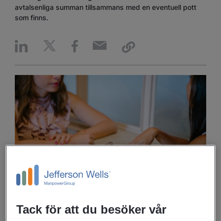
avtalsenliga summan tillsammans med en eventuell pott
som finns.
Men trots att det inte är en förhandling kan du ändå
Tack för att du besöker vår
påverka beslutet! Här kommer tre tips på hur du ska