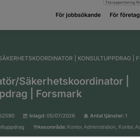
Tidrapportering fö
För jobbsökande
För företag
SÄKERHETSKOORDINATOR | KONSULTUPPDRAG | 
tör/Säkerhetskoordinator |
pdrag | Forsmark
52590
Inlagd:
05/07/2026
Antal tjänster:
1
ltuppdrag
Yrkesområde:
,
Kontor, Administration
Kontor, A
rast