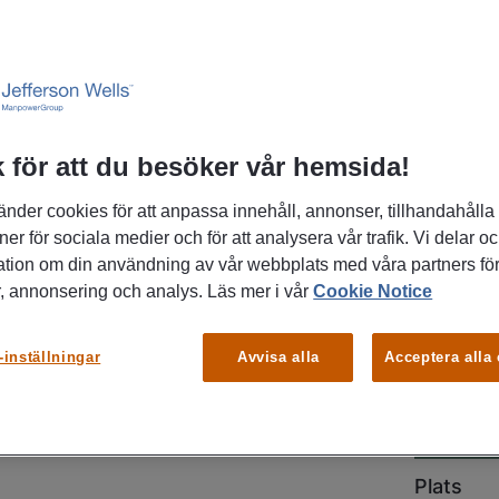
 för att du besöker vår hemsida!
änder cookies för att anpassa innehåll, annonser, tillhandahålla
ner för sociala medier och för att analysera vår trafik. Vi delar o
ation om din användning av vår webbplats med våra partners för
rad administratör som trivs i en bred
, annonsering och analys. Läs mer i vår
Cookie Notice
ch många kontaktytor? Har du
istrativa processer och vill arbeta i
-inställningar
Avvisa alla
Acceptera alla
d höga krav på struktur och
tta vara rollen för dig, varmt
din ansökan redan idag!
Plats