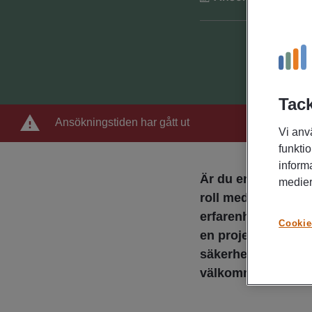
Tack
Ansökningstiden har gått ut
Vi anv
funktio
inform
Är du en strukture
medier
roll med ansvar o
erfarenhet av admin
Cookie
en projektmiljö me
säkerhet? Då kan de
välkommen in med 