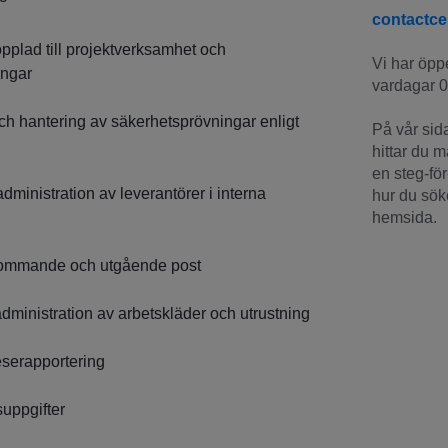
contactce
pplad till projektverksamhet och
Vi har öppe
ingar
vardagar 0
 hantering av säkerhetsprövningar enligt
På vår sid
hittar du 
en steg-för
dministration av leverantörer i interna
hur du söke
hemsida.
kommande och utgående post
dministration av arbetskläder och utrustning
reserapportering
uppgifter