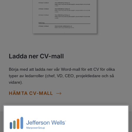
Ladda ner CV-mall
Börja med att ladda ner vår Word-mall för ett CV för olika
typer av ledarroller (chef, VD, CEO, projektledare och så
vidare).
HÄMTA CV-MALL
Så skriver du ett chefs-CV