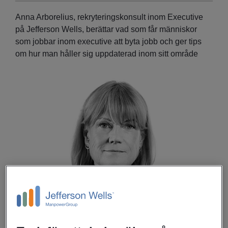
Anna Arborelius, rekryteringskonsult inom Executive
på Jefferson Wells, berättar vad som får människor
som jobbar inom executive att byta jobb och ger tips
om hur man håller sig uppdaterad inom sitt område