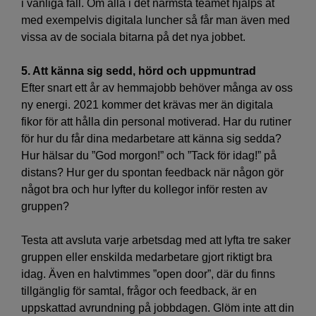
i vanliga fall. Om alla i det närmsta teamet hjälps åt
med exempelvis digitala luncher så får man även med
vissa av de sociala bitarna på det nya jobbet.
5. Att känna sig sedd, hörd och uppmuntrad
Efter snart ett år av hemmajobb behöver många av oss
ny energi. 2021 kommer det krävas mer än digitala
fikor för att hålla din personal motiverad. Har du rutiner
för hur du får dina medarbetare att känna sig sedda?
Hur hälsar du ”God morgon!” och ”Tack för idag!” på
distans? Hur ger du spontan feedback när någon gör
något bra och hur lyfter du kollegor inför resten av
gruppen?
Testa att avsluta varje arbetsdag med att lyfta tre saker
gruppen eller enskilda medarbetare gjort riktigt bra
idag. Även en halvtimmes ”open door”, där du finns
tillgänglig för samtal, frågor och feedback, är en
uppskattad avrundning på jobbdagen. Glöm inte att din