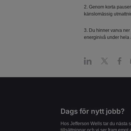
2. Genom korta pauser
känslomässig utmattni
3. Du hinner varva ner
energinivå under hela
Dags för nytt jobb?
Hos Jefferson Wells tar du nästa st
tillsättningar och vi ser fram emot a