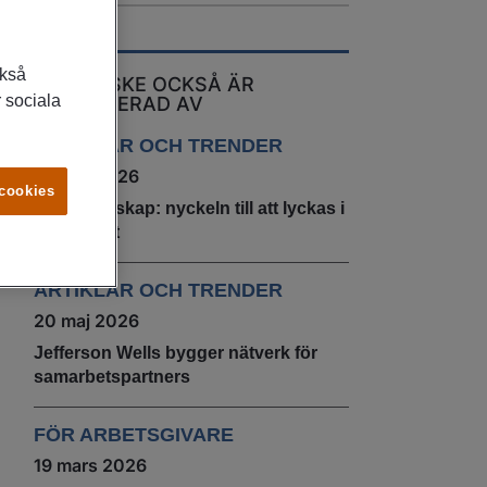
ckså
DU KANSKE OCKSÅ ÄR
 sociala
INTRESSERAD AV
ARTIKLAR OCH TRENDER
22 juni 2026
 cookies
Självledarskap: nyckeln till att lyckas i
arbetslivet
ARTIKLAR OCH TRENDER
20 maj 2026
Jefferson Wells bygger nätverk för
samarbetspartners
FÖR ARBETSGIVARE
19 mars 2026