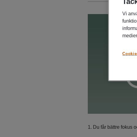
Tack
Vi anv
funktio
inform
medier
Cookie
1. Du får bättre fokus 