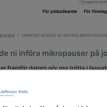
Tidrapportering fö
För jobbsökande
För företag
DARFOR BORDE NI INFORA MIKROPAUS
RENDER
de ni införa mikropauser på j
ar framför datorn gör oss trötta i huvud
 vad korta pauser under arbetsdagen kan
ll att börja med micropauser på jobbet.