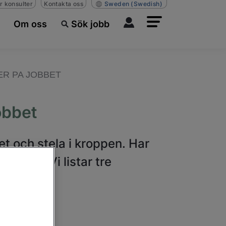
r konsulter
Kontakta oss
Sweden
(Swedish)
Om oss
Sök jobb
ER PA JOBBET
obbet
et och stela i kroppen. Har
 göra? Vi listar tre