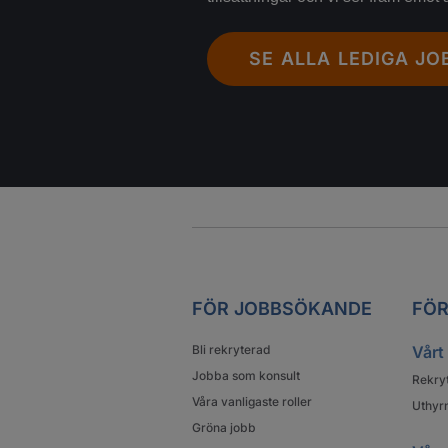
SE ALLA LEDIGA JO
FÖR JOBBSÖKANDE
FÖR
Bli rekryterad
Vårt
Jobba som konsult
Rekry
Våra vanligaste roller
Uthyrn
Gröna jobb