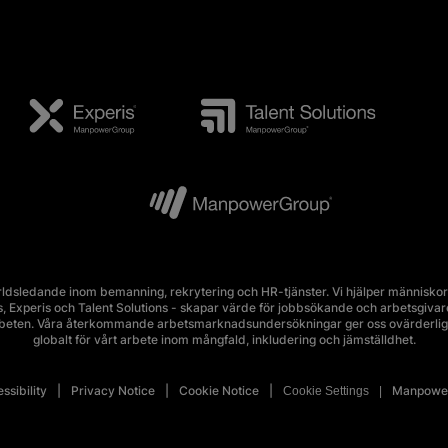
ldsledande inom bemanning, rekrytering och HR-tjänster. Vi hjälper människor 
Experis och Talent Solutions - skapar värde för jobbsökande och arbetsgivare i 
rbeten. Våra återkommande arbetsmarknadsundersökningar ger oss ovärderlig 
globalt för vårt arbete inom mångfald, inkludering och jämställdhet.
ssibility
Privacy Notice
Cookie Notice
Manpower
Cookie Settings