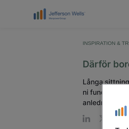
INSPIRATION & T
Därför bor
Långa sittning
ni funderat på
anledningar ti