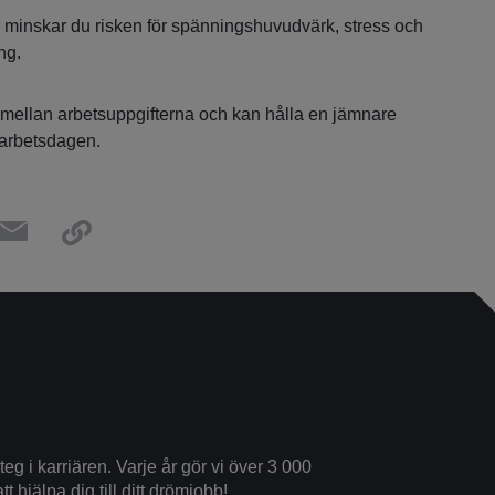
 minskar du risken för spänningshuvudvärk, stress och
ng.
 mellan arbetsuppgifterna och kan hålla en jämnare
 arbetsdagen.
eg i karriären. Varje år gör vi över 3 000
tt hjälpa dig till ditt drömjobb!