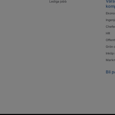
Våra
Lediga jobb
kom
Ekono
Ingenj
Chefe
HR
Offent
Grön o
Inköp 
Markn
Bli p