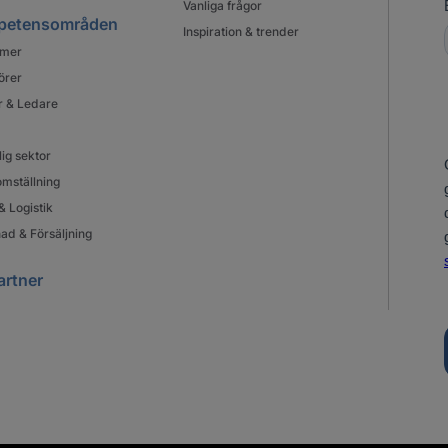
Vanliga frågor
petensområden
Inspiration & trender
mer
örer
r & Ledare
lig sektor
mställning
& Logistik
ad & Försäljning
artner