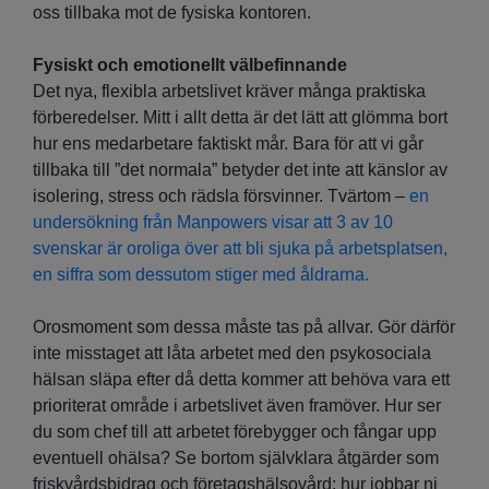
oss tillbaka mot de fysiska kontoren.
Fysiskt och emotionellt välbefinnande
Det nya, flexibla arbetslivet kräver många praktiska
förberedelser. Mitt i allt detta är det lätt att glömma bort
hur ens medarbetare faktiskt mår. Bara för att vi går
tillbaka till ”det normala” betyder det inte att känslor av
isolering, stress och rädsla försvinner. Tvärtom –
en
undersökning från Manpowers visar att 3 av 10
svenskar är oroliga över att bli sjuka på arbetsplatsen,
en siffra som dessutom stiger med åldrarna.
Orosmoment som dessa måste tas på allvar. Gör därför
inte misstaget att låta arbetet med den psykosociala
hälsan släpa efter då detta kommer att behöva vara ett
prioriterat område i arbetslivet även framöver. Hur ser
du som chef till att arbetet förebygger och fångar upp
eventuell ohälsa? Se bortom självklara åtgärder som
friskvårdsbidrag och företagshälsovård: hur jobbar ni