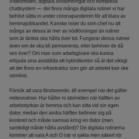
Videomöten, digitala avstämningar och komplexa
chattsystem ¬– det finns många digitala rutiner vi har
behövt sätta in under coronapandemin för att klara av
hemmajobbandet. Kanske inser du som chef nu att
många av dessa är mer av nödlösningar än rutiner
som är tänkta ska hålla över tid. Fungerar dessa rutiner
även om de ska bli permanenta, eller behöver de då
ses över? Om man som arbetsgivare ska kunna
erbjuda sina anställda ett hybridkontor så är det viktigt
att det finns en infrastruktur som gör att arbetet kan ske
sömlöst.
Försök att vara förutseende, till exempel när det gäller
mötesrutiner. Hur håller ni stormöten när hälften av
arbetsstyrkan är hemma och kan sitta vid sin egen
dator, medan den andra hälften befinner sig på
kontoret och måste samsas kring en dator (men
samtidigt måste hålla avstånd)? De digitala rutinerna
kommer att vara A och O när vi sakta men säkert rör