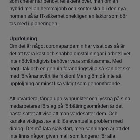
som chefer har behövt reflektera över, men om en
hybrid mellan hemmajobb och kontor ska bli den nya
normen så är IT-säkerhet onekligen en faktor som bör
tas med i planeringen.
Uppföljning
Om det är något coronapandemin har visat oss så är
det att tvära kast och snabba omställningar i arbetslivet
inte nödvändigtvis behöver vara smärtsamma. Med
högt i tak och en genuin förändringsvilja så kan det ske
med förvånansvärt lite friktion! Men glöm då inte att
uppföljning är minst lika viktigt som genomförande.
Att utvärdera, fånga upp synpunkter och lyssna på sina
medarbetares förslag på förbättringsområden är det
bästa sättet att visa att man värdesätter dem. Och
kanske viktigast av allt: lös eventuella problem med
dialog. Det må låta självklart, men sanningen är att det
inte finns någon given mall som fungerar för alla