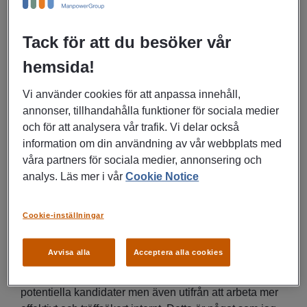
För att bli en vinnare på dagens arbetsmarknad
Tack för att du besöker vår
behöver man vara lyhörd. Ständigt lärande har blivit en
nyckelkompetens och med dagens kompetensbrist
hemsida!
inom samtliga chefs- och specialistroller är det
Vi använder cookies för att anpassa innehåll,
viktigare än någonsin att rekrytera rätt. Jefferson Wells
annonser, tillhandahålla funktioner för sociala medier
gör 5 000 rekryteringar varje år och tack vare hög
och för att analysera vår trafik. Vi delar också
kompetens och omfattande kandidatnätverk är de både
information om din användning av vår webbplats med
effektiva och träffsäkra. Vi har pratat med Christian
våra partners för sociala medier, annonsering och
Ahlgren, nationellt ansvarig för
analys. Läs mer i vår
Cookie Notice
rekryteringsverksamheten på Jefferson Wells, som
berättar hur rekryteringsbranschen ser ut idag och
varför det krävs rätt kompetens för att rekrytera
Cookie-inställningar
hållbart.
Avvisa alla
Acceptera alla cookies
– Vi ser att arbetet förändras och att olika digitala
verktyg tillkommer alltmer, både i syfte att nå nya
potentiella kandidater men även utifrån att arbeta mer