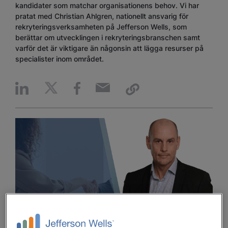
kandidater som matchar organisationens behov. Vi har
pratat med Christian Ahlgren, nationellt ansvarig för
rekryteringsverksamheten på Jefferson Wells, som
berättar om utvecklingen i rekryteringsbranschen samt
varför det är viktigare än någonsin att lägga resurser på
specialister inom området.