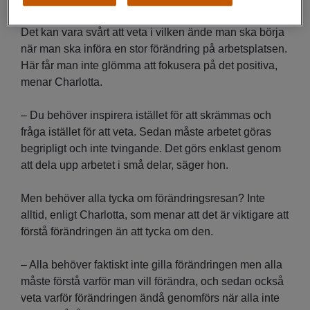
Försök inspirera istället för att skrämmas
Det kan vara svårt att veta i vilken ände man ska börja
när man ska införa en stor förändring på arbetsplatsen.
Här får man inte glömma att fokusera på det positiva,
menar Charlotta.
– Du behöver inspirera istället för att skrämmas och
fråga istället för att veta. Sedan måste arbetet göras
begripligt och inte tvingande. Det görs enklast genom
att dela upp arbetet i små delar, säger hon.
Men behöver alla tycka om förändringsresan? Inte
alltid, enligt Charlotta, som menar att det är viktigare att
förstå förändringen än att tycka om den.
– Alla behöver faktiskt inte gilla förändringen men alla
måste förstå varför man vill förändra, och sedan också
veta varför förändringen ändå genomförs när alla inte