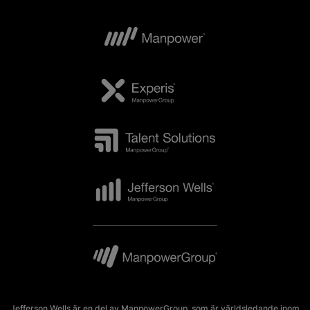
Jefferson Wells är en del av ManpowerGroup, som är världsledande inom