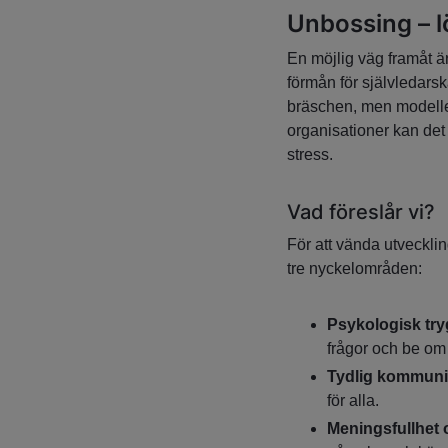
Unbossing – lö
En möjlig väg framåt är 
förmån för självledars
bräschen, men modellen 
organisationer kan det b
stress.
Vad föreslår vi?
För att vända utveckli
tre nyckelområden:
Psykologisk tr
frågor och be om 
Tydlig kommuni
för alla.
Meningsfullhet 