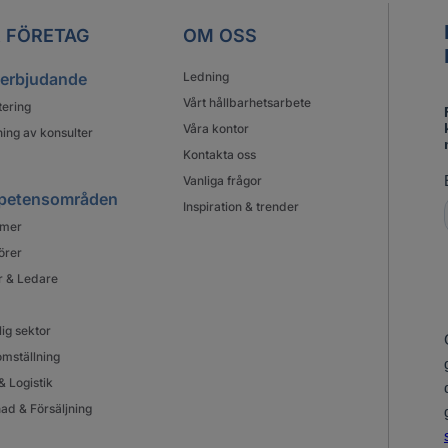
 FÖRETAG
OM OSS
 erbjudande
Ledning
Vårt hållbarhetsarbete
tering
Våra kontor
ing av konsulter
Kontakta oss
Vanliga frågor
petensområden
Inspiration & trender
mer
örer
r & Ledare
lig sektor
mställning
& Logistik
ad & Försäljning