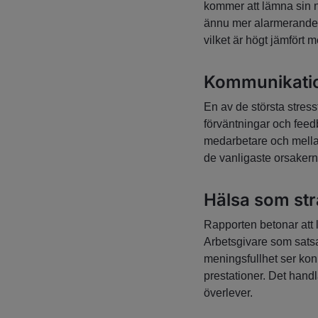
kommer att lämna sin n
ännu mer alarmerande 
vilket är högt jämfört
Kommunikation
En av de största stres
förväntningar och feed
medarbetare och mellan
de vanligaste orsakerna 
Hälsa som stra
Rapporten betonar att l
Arbetsgivare som satsa
meningsfullhet ser kon
prestationer. Det hand
överlever.