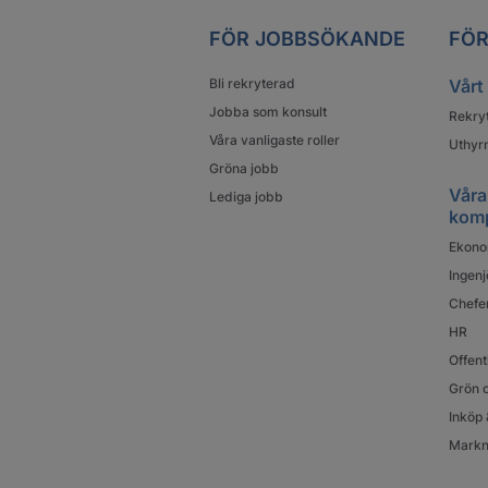
FÖR JOBBSÖKANDE
FÖR
Bli rekryterad
Vårt
Jobba som konsult
Rekry
Våra vanligaste roller
Uthyrn
Gröna jobb
Våra
Lediga jobb
kom
Ekono
Ingenj
Chefe
HR
Offent
Grön o
Inköp 
Markn