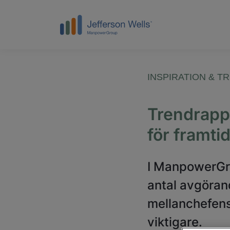
INSPIRATION & T
Trendrapp
för framti
I ManpowerGro
antal avgörand
mellanchefens 
viktigare.