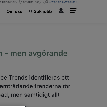
r konsulter
Kontakta oss
Sweden
(Swedish)
Om oss
Sök jobb
äm – men avgörande
e Trends identifieras ett
framträdande trenderna rör
sad, men samtidigt allt