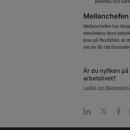
påverka och känna
Mellanchefen 
Mellanchefen har länge 
omvärdera dess betydel
krav på flexibilitet, ä
om de får rätt förutsätt
Är du nyfiken på
arbetslivet?
Ladda ner ManpowerGro