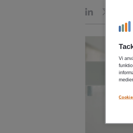
Tack
Vi anv
funktio
inform
medier
Cookie