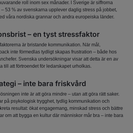
uvarande roll inom sex månader. I Sverige är siffrorna
– 53 % av svenskarna upplever daglig stress på jobbet,
 med våra nordiska grannar och andra europeiska länder.
sbrist – en tyst stressfaktor
sfaktorerna är bristande kommunikation. När mål,
back inte förmedlas tydligt skapas frustration – både hos
chefer. Svenska undersökningar visar att detta är en av
till att förtroendet för ledarskapet urholkas.
tegi – inte bara friskvård
ösningen inte är att göra mindre – utan att göra rätt saker.
r på psykologisk trygghet, tydlig kommunikation och
kreta resultat: ökat engagemang, minskad stress och bättre
lar om att bygga en kultur där människor mår bra – inte bara