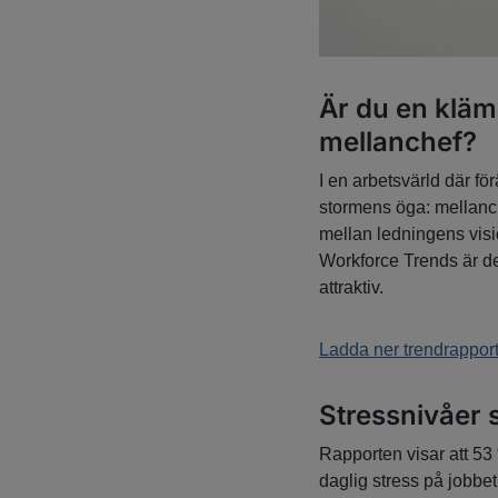
Är du en kläm
mellanchef?
I en arbetsvärld där fö
stormens öga: mellanch
mellan ledningens vis
Workforce Trends är det
attraktiv.
Ladda ner trendrappor
Stressnivåer s
Rapporten visar att 53 
daglig stress på jobbet