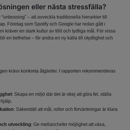
sningen eller nästa stressfälla?
“unbossing” – att avveckla traditionella hierarkier till
kap. Företag som Spotify och Google har redan gått i
kräver en stark kultur av tillit och tydliga mål. För vissa
li en befrielse – för andra en ny källa till otydlighet och
ngen krävs konkreta åtgärder. I rapporten rekommenderas
ygghet
: Skapa en miljö där det är okej att göra fel, ställa
hjälp.
kation
: Säkerställ att mål, roller och förväntningar är klara
och utveckling
: Ge mellanchefer möjlighet att växa,