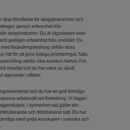
n djup förståelse för skogsbranschen och
ntingen genom erfarenhet från
rån skogsindustrin. Du är jägmästare eller
 och gedigen erfarenhet från området. Du
 med förändringsledning utifrån stora
lätt för att göra tydliga prioriteringar, fatta
sutveckling utifrån våra kunders behov. För
uppnå resultat och du har vana av såväl
vt agerande i affärer.
ningsorienterad och du har en god förmåga
anpassa arbetssätt vid förändring. Vi lägger
a egenskaper, i synnerhet vad gäller din
 inkluderande och tillitsbaserat sätt. Du har
förmåga med goda kunskaper i svenska och
.