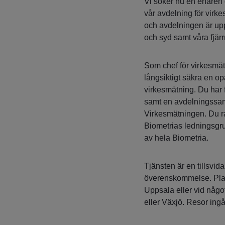
Vi söker nu en erfaren 
vår avdelning för virke
och avdelningen är upp
och syd samt våra fjär
Som chef för virkesmätn
långsiktigt säkra en op
virkesmätning. Du har 
samt en avdelningssam
Virkesmätningen. Du rap
Biometrias ledningsgru
av hela Biometria.
Tjänsten är en tillsvida
överenskommelse. Place
Uppsala eller vid någo
eller Växjö. Resor ingår