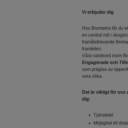
Vi erbjuder dig
Hos Biometria får du et
en central roll i skogsn
framåtsträvande företag
framtiden.
Våra värdeord inom Bi
Engagerade
och
Til
som präglas av öppenhet,
vara olika.
Det är viktigt för oss
dig:
Tjänstebil
Möjlighet till dis