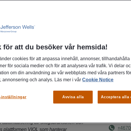
tveckla en av skogsbranschens
 för att du besöker vår hemsida!
ner och forma framtidens
änder cookies för att anpassa innehåll, annonser, tillhandahålla
 tid av snabb förändring? Vi söker
ner för sociala medier och för att analysera vår trafik. Vi delar o
 vill leda en av en av
ation om din användning av vår webbplats med våra partners för
est strategiska funktioner.
Plats
, annonsering och analys. Läs mer i vår
Cookie Notice
Umeå
sägd, opartisk och central aktör i svensk
-inställningar
Avvisa alla
Acceptera alla
äller att virkesaffärer mellan skog och
KONTAK
ggt och transparent sätt genom att vi
 kvalitetssäkrad virkesmätning. Biometria
Karin Fr
och automatisering av skogsbranschen och
+4670
nns plattformen VIOL som hanterar