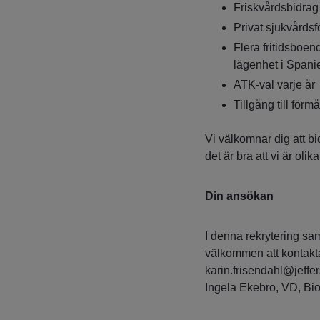
Friskvårdsbidrag
Privat sjukvårdsf
Flera fritidsboen
lägenhet i Spani
ATK-val varje år
Tillgång till för
Vi välkomnar dig att b
det är bra att vi är olika
Din ansökan
I denna rekrytering sa
välkommen att kontakt
karin.frisendahl@jeffer
Ingela Ekebro, VD, Bio