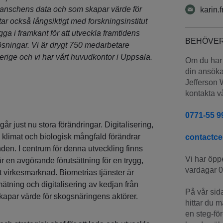
ranschens data och som skapar värde för
karin.
tar också långsiktigt med forskningsinstitut
ligga i framkant för att utveckla framtidens
BEHÖVER
ösningar. Vi är drygt 750 medarbetare
erige och vi har vårt huvudkontor i Uppsala.
Om du har 
din ansökan
Jefferson W
kontakta v
0771-55 9
 just nu stora förändringar. Digitalisering,
, klimat och biologisk mångfald förändrar
contactce
nden. I centrum för denna utveckling finns
Vi har öppe
 en avgörande förutsättning för en trygg,
vardagar 0
t virkesmarknad. Biometrias tjänster är
ätning och digitalisering av kedjan från
På vår sid
a skapar värde för skogsnäringens aktörer.
hittar du 
en steg-för