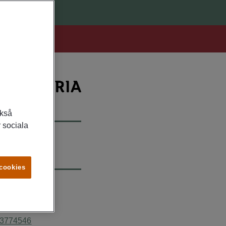
ckså
 sociala
 cookies
TPERSON
isendahl
3774546