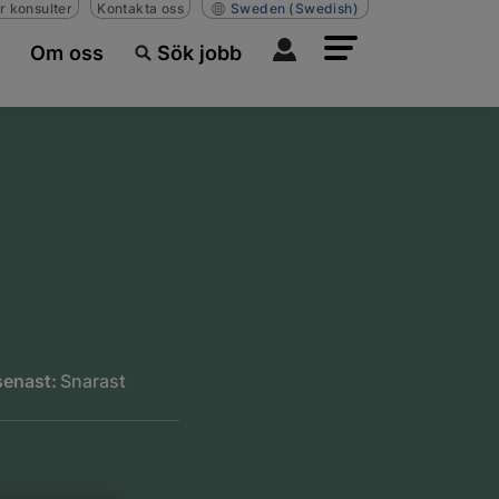
r konsulter
Kontakta oss
Sweden
(Swedish)
Om oss
Sök jobb
enast:
Snarast