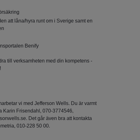
örsäkring
den att låna/hyra runt om i Sverige samt en
en
månsportalen Benify
idra till verksamheten med din kompetens -
!
marbetar vi med Jefferson Wells. Du är varmt
a Karin Frisendahl, 070-3774546,
sonwells.se. Det går även bra att kontakta
metria, 010-228 50 00.