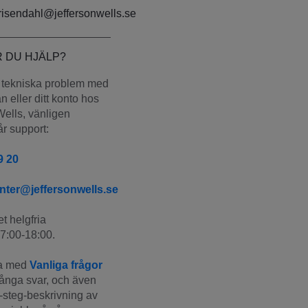
frisendahl@jeffersonwells.se
 DU HJÄLP?
tekniska problem med 
 eller ditt konto hos 
ells, vänligen 
år support:
9 20
nter@jeffersonwells.se
t helgfria 
7:00-18:00.
a med 
Vanliga frågor
många svar, och även 
-steg-beskrivning av 