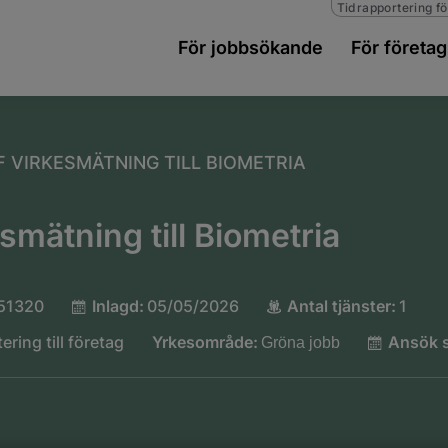
Tidrapportering fö
För jobbsökande
För företag
F VIRKESMÄTNING TILL BIOMETRIA
smätning till Biometria
51320
Inlagd:
05/05/2026
Antal tjänster:
1
ering till företag
Yrkesområde:
Ansök s
Gröna jobb