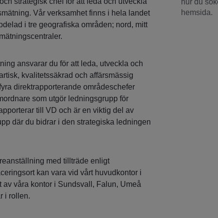
och strategisk chef för att leda och utveckla
hur du söke
hemsida.
smätning. Vår verksamhet finns i hela landet
delad i tre geografiska områden; nord, mitt
rmätningscentraler.
ing ansvarar du för att leda, utveckla och
artisk, kvalitetssäkrad och affärsmässig
fyra direktrapporterande områdeschefer
ordnare som utgör ledningsgrupp för
porterar till VD och är en viktig del av
pp där du bidrar i den strategiska ledningen
reanställning med tillträde enligt
ringsort kan vara vid vårt huvudkontor i
t av våra kontor i Sundsvall, Falun, Umeå
 i rollen.