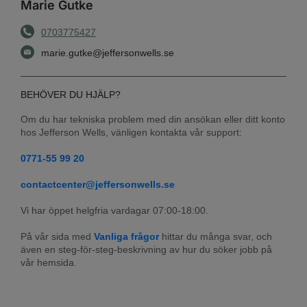
Marie Gutke
0703775427
marie.gutke@jeffersonwells.se
BEHÖVER DU HJÄLP?
Om du har tekniska problem med din ansökan eller ditt konto 
hos Jefferson Wells, vänligen kontakta vår support:
0771-55 99 20
contactcenter@jeffersonwells.se
Vi har öppet helgfria vardagar 07:00-18:00.
På vår sida med 
Vanliga frågor
 hittar du många svar, och 
även en steg-för-steg-beskrivning av hur du söker jobb på 
vår hemsida.