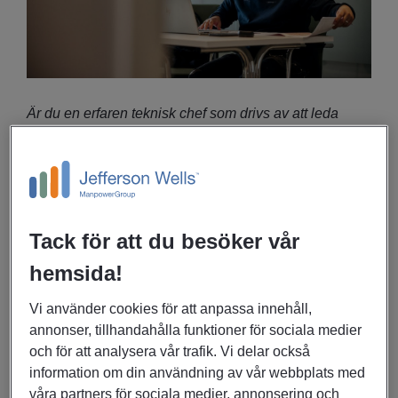
Är du en erfaren teknisk chef som drivs av att leda
människor, säkra leverans och aktivt sätta struktur och
arbetssätt i ett bolag under transformation?
Om rollen
Tack för att du besöker vår
Som
Teknikchef
på ELIQUO MALMBERG WATER AB
hemsida!
har du det övergripande ansvaret för bolagets samlade
tekniska leverans och kapacitet. Rollen är central för
Vi använder cookies för att anpassa innehåll,
bolagets fortsatta utveckling och innebär ett
annonser, tillhandahålla funktioner för sociala medier
helhetsansvar för process, konstruktion och
och för att analysera vår trafik. Vi delar också
projekteringsledning - med fokus på kvalitet,
information om din användning av vår webbplats med
effektivitet, leveranssäkerhet och långsiktig
våra partners för sociala medier, annonsering och
kompetensförsörjning.