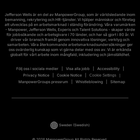
Jefferson Wells är en del av ManpowerGroup, som är världsledande inom
bemanning, rekrytering och HR-tjänster. Vi hjälper människor och företag
att utvecklas på en arbetsmarknad i ständig förändring. Våra varumärken
- Manpower, Jefferson Wells, Experis och Talent Solutions - skapar värde
för jobbsökande och arbetsgivare i 70 länder, och har så gjort i 80 år. Vi
driver vår bransch framåt genom innovativa lösningar, verktyg och
samarbeten. Våra återkommande arbetsmarknadsundersökningar ger
oss ovärderlig kunskap som vi gärna delar med oss av. Vi är erkända
globalt för vårt arbete inom mångfald, inkludering och jämställdhet.
Följ oss i sociala medier
Visa alla jobb
Accessibility
Privacy Notice
Cookie Notice
Cookie Settings
ManpowerGroups pressrum
Whistleblowing
Sitemap
Sweden
(Swedish)
© 2026 ManpowerGroup All Rights Reserved.