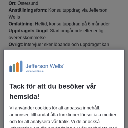
Ort
: Östersund
Anställningsform
: Konsultuppdrag via Jefferson
Wells
Omfattning
: Heltid, konsultuppdrag på 6 månader
Uppdragets längd
: Start omgående eller enligt
överenskommelse
Övrigt
: Intervjuer sker löpande och uppdraget kan
komma att tillsättas innan sista ansökningsdag
Tack för att du besöker vår
hemsida!
Vi använder cookies för att anpassa innehåll,
annonser, tillhandahålla funktioner för sociala medier
och för att analysera vår trafik. Vi delar också