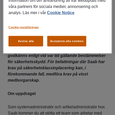
information om din användning av vår webbplats med
våra partners för sociala medier, annonsering och
analys. Läs mer i vår
Cookie Notice
Cookie-inställningar
Avvisa alla
Acceptera alla cookies
Befattningen kräver att du genomgår och
godkänns enligt vid var tid gällande bestämmelser
för säkerhetsskydd. För befattningar där Saab har
krav på säkerhetsklassinplacering kan, i
förekommande fall, medföra krav på visst
medborgarskap.
Om uppdraget
Som systemadministratör och artikeladministratör hos
Saab kommer du att stötta ett team som arbetar med