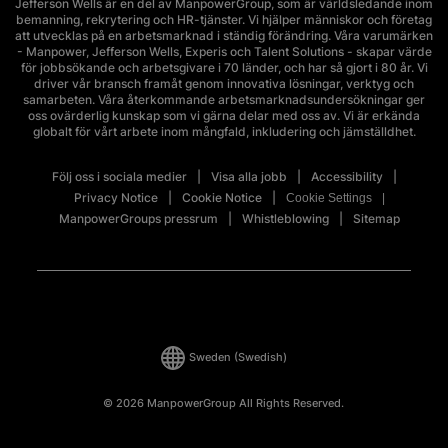
Jefferson Wells är en del av ManpowerGroup, som är världsledande inom
bemanning, rekrytering och HR-tjänster. Vi hjälper människor och företag
att utvecklas på en arbetsmarknad i ständig förändring. Våra varumärken
- Manpower, Jefferson Wells, Experis och Talent Solutions - skapar värde
för jobbsökande och arbetsgivare i 70 länder, och har så gjort i 80 år. Vi
driver vår bransch framåt genom innovativa lösningar, verktyg och
samarbeten. Våra återkommande arbetsmarknadsundersökningar ger
oss ovärderlig kunskap som vi gärna delar med oss av. Vi är erkända
globalt för vårt arbete inom mångfald, inkludering och jämställdhet.
Följ oss i sociala medier
Visa alla jobb
Accessibility
Privacy Notice
Cookie Notice
Cookie Settings
ManpowerGroups pressrum
Whistleblowing
Sitemap
Sweden
(Swedish)
© 2026 ManpowerGroup All Rights Reserved.