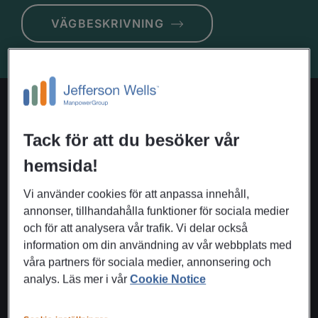
VÄGBESKRIVNING
Vårt erbjudande
Tack för att du besöker vår
hemsida!
Vi använder cookies för att anpassa innehåll,
annonser, tillhandahålla funktioner för sociala medier
Rekrytering
och för att analysera vår trafik. Vi delar också
information om din användning av vår webbplats med
Vi har ett väl upparbetat nätverk av kvalificerade
våra partners för sociala medier, annonsering och
kandidater som står redo inför nästa steg i karriären. Med
analys. Läs mer i vår
Cookie Notice
en kombination av erfarna rekryteringskonsulter och
digitala verktyg säkerställer vi att ni fördomsfritt och
effektivt får rätt medarbetare på rätt plats.