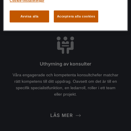
Cookie-inställningar
Avvisa alla
Acceptera alla cookies
LÄS MER
Uthyrning av konsulter
Våra engagerade och kompetenta konsultchefer matchar
rätt kompetens till ditt uppdrag. Oavsett om det är till en
specifik specialistfunktion, en ledarroll, roller i ett team
eller projekt.
LÄS MER