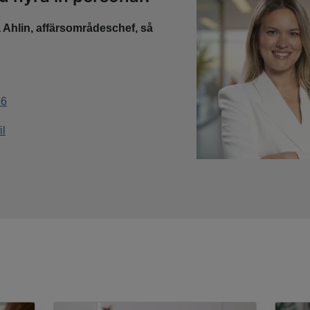
a Ahlin, affärsområdeschef, så
!
86
il