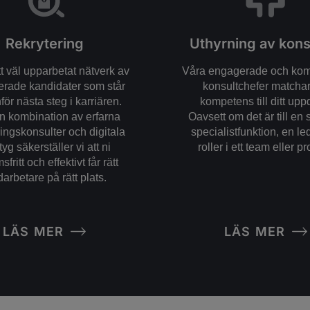
Rekrytering
Uthyrning av kons
tt väl upparbetat nätverk av
Våra engagerade och ko
cerade kandidater som står
konsultchefer matchar 
för nästa steg i karriären.
kompetens till ditt upp
 kombination av erfarna
Oavsett om det är till en 
ringskonsulter och digitala
specialistfunktion, en led
tyg säkerställer vi att ni
roller i ett team eller pr
fritt och effektivt får rätt
arbetare på rätt plats.
LÄS MER
LÄS MER