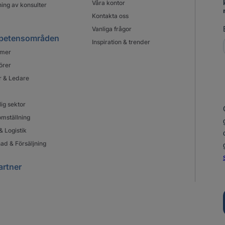
Våra kontor
ing av konsulter
Kontakta oss
Vanliga frågor
petensområden
Inspiration & trender
mer
örer
r & Ledare
lig sektor
mställning
& Logistik
ad & Försäljning
artner