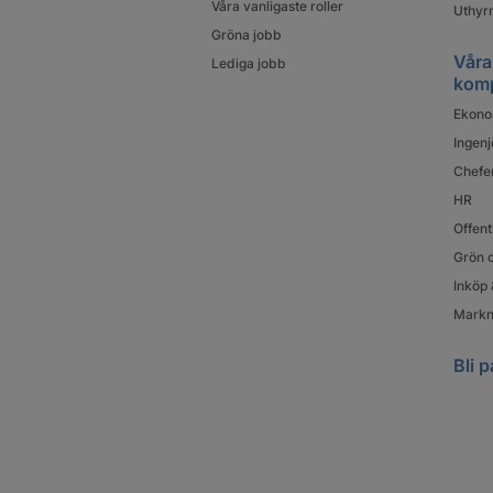
Våra vanligaste roller
Uthyrn
Gröna jobb
Våra
Lediga jobb
kom
Ekono
Ingenj
Chefe
HR
Offent
Grön o
Inköp 
Markn
Bli p