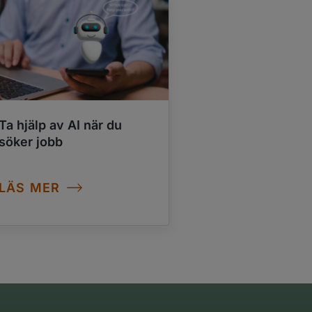
Ta hjälp av AI när du
Byta jobb efter
söker jobb
semestern – så
du!
LÄS MER
LÄS MER