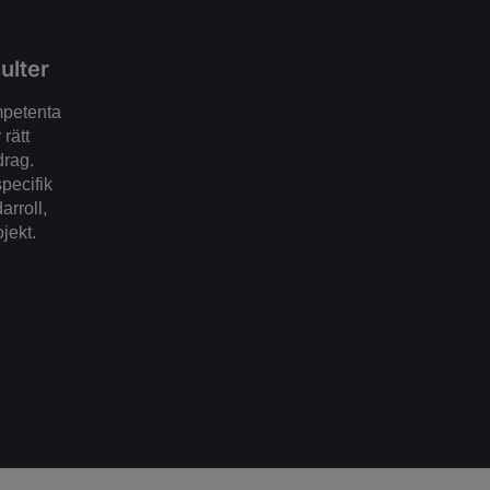
ulter
mpetenta
rätt
drag.
specifik
arroll,
ojekt.