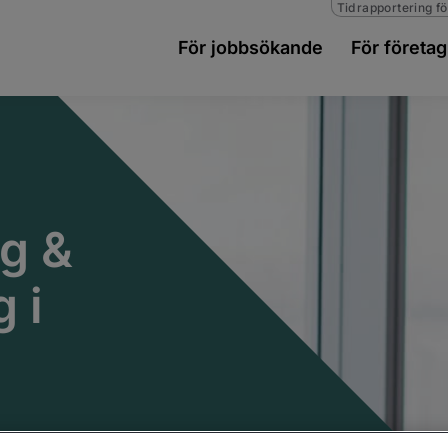
Tidrapportering fö
För jobbsökande
För företag
ng &
 i