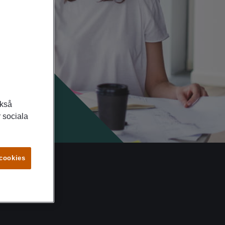
ckså
 sociala
 cookies