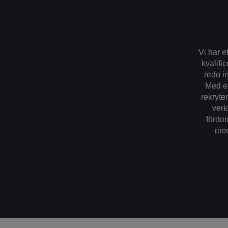
Vi har e
kvalifi
redo in
Med en
rekryte
verk
fördoms
med