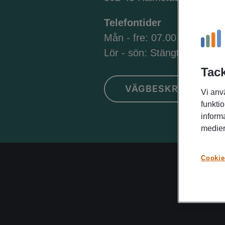
Telefontider
Mån - fre: 07.00 - 18.00
Lör - sön: Stängt
Tack
VÄGBESKRIVNING
Vi anv
funktio
inform
medier
Cookie