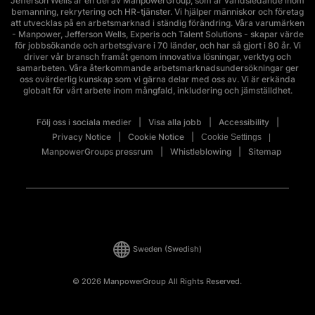
Jefferson Wells är en del av ManpowerGroup, som är världsledande inom
bemanning, rekrytering och HR-tjänster. Vi hjälper människor och företag
att utvecklas på en arbetsmarknad i ständig förändring. Våra varumärken
- Manpower, Jefferson Wells, Experis och Talent Solutions - skapar värde
för jobbsökande och arbetsgivare i 70 länder, och har så gjort i 80 år. Vi
driver vår bransch framåt genom innovativa lösningar, verktyg och
samarbeten. Våra återkommande arbetsmarknadsundersökningar ger
oss ovärderlig kunskap som vi gärna delar med oss av. Vi är erkända
globalt för vårt arbete inom mångfald, inkludering och jämställdhet.
Följ oss i sociala medier
Visa alla jobb
Accessibility
Privacy Notice
Cookie Notice
Cookie Settings
ManpowerGroups pressrum
Whistleblowing
Sitemap
Sweden
(Swedish)
© 2026 ManpowerGroup All Rights Reserved.