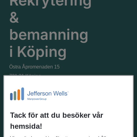
Rekrytering
&
bemanning
i
Köping
Östra Åpromenaden 15
731 31 Köping
Telefontider
Telefonnummer
0771-55 99 20
Mån - fre: 07.00 - 18.00
Tack för att du besöker vår
hemsida!
VÄGBESKRIVNING