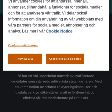
Vi använder cookies för att anpassa innehåll,
annonser, tillhandahålla funktioner för sociala medier
och för att analysera vår trafik. Vi delar också
information om din användning av vår webbplats med
våra partners för sociala medier, annonsering och
Vårt erbjudande
analys. Läs mer i vår
Cookie Notice
Cookie-inställningar
Avvisa alla
Acceptera alla cookies
Rekrytering
Vi har ett väl upparbetat nätverk av kvalificerade
kandidater som står redo inför nästa steg i karriären. Med
en kombination av erfarna rekryteringskonsulter och
digitala verktyg säkerställer vi att ni fördomsfritt och
effektivt får rätt medarbetare på rätt plats.