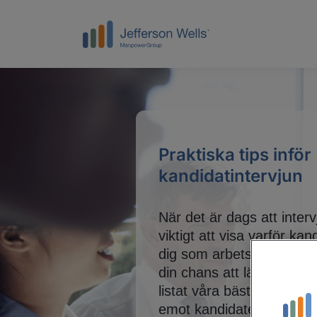
Praktiska tips inför
kandidatintervjun
När det är dags att inter
viktigt att visa varför kan
dig som arbetsgivare. Arb
din chans att lära känna 
listat våra bästa tips till
emot kandidater på arbets