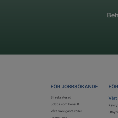
Beh
FÖR JOBBSÖKANDE
FÖR
Bli rekryterad
Vårt
Jobba som konsult
Rekry
Våra vanligaste roller
Uthyrn
Gröna jobb