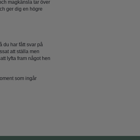
t och magkänsla tar över
och ger dig en högre
 du har fått svar på
ssat att ställa men
att lyfta fram något hen
 moment som ingår