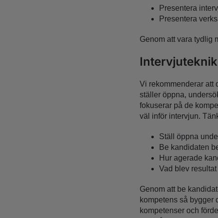
Presentera inter
Presentera verks
Genom att vara tydlig 
Intervjuteknik
Vi rekommenderar att 
ställer öppna, undersök
fokuserar på de kompete
väl inför intervjun. Tän
Ställ öppna unde
Be kandidaten be
Hur agerade kand
Vad blev resulta
Genom att be kandidaten
kompetens så bygger d
kompetenser och fördef