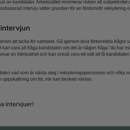
al av kandidater. Arbetssättet minimerar risken att subjektivite
nsbaserad intervju sätter grunden för en fördomsfri rekrytering 
 intervjun
enom att tacka för samtalet. Gå igenom dina förberedda frågor så
st kan vara att fråga kandidaten om det är någon fråga ”du har mi
åvisar en ödmjukhet och kan också vara ett sätt att få kandidaten 
idaten vad som är nästa steg i rekryteringsprocessen och vilka
 uppskattning om tid, när kan besked väntas
na intervjuer!