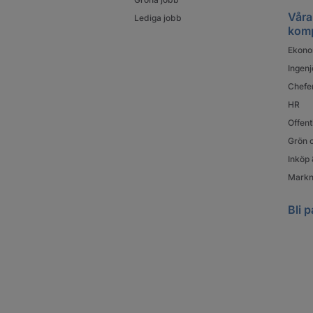
Våra
Lediga jobb
kom
Ekono
Ingenj
Chefe
HR
Offent
Grön o
Inköp 
Markn
Bli p