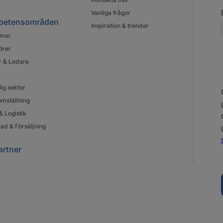
Vanliga frågor
petensområden
Inspiration & trender
mer
örer
r & Ledare
lig sektor
mställning
& Logistik
ad & Försäljning
artner