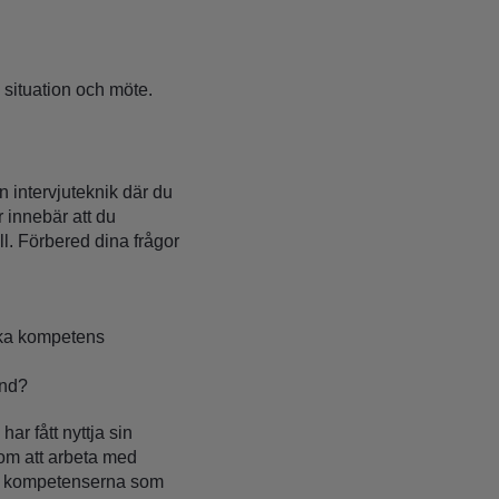
 situation och möte.
intervjuteknik där du
 innebär att du
ll. Förbered dina frågor
fika kompetens
and?
ar fått nyttja sin
om att arbeta med
 är kompetenserna som