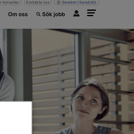
r konsulter
Kontakta oss
Sweden
(Swedish)
Om oss
Sök jobb