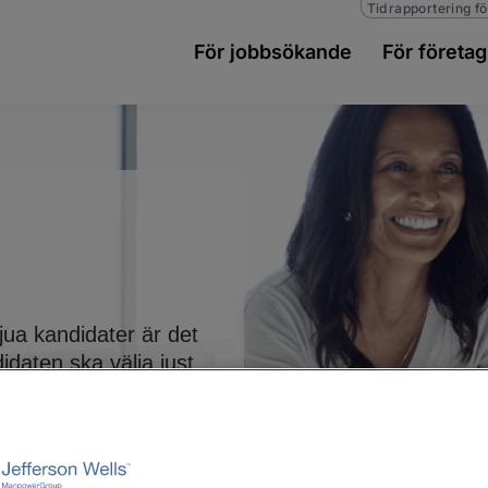
Tidrapportering fö
För jobbsökande
För företag
vjua kandidater är det
didaten ska välja just
etsintervjun är också
kandidaten. Här har vi
 dig som snart ska ta
intervju.