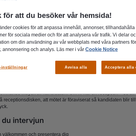
 för att du besöker vår hemsida!
änder cookies för att anpassa innehåll, annonser, tillhandahålla
ner för sociala medier och för att analysera vår trafik. Vi delar o
ation om din användning av vår webbplats med våra partners för
, annonsering och analys. Läs mer i vår
Cookie Notice
väl
-inställningar
Avvisa alla
Acceptera alla
andidater bör du vara väl förberedd och ha läst in dig på kandid
om kandidaten från din rekryteringskonsult. Att vara påläst förmedl
kandidaten. Förbered även specifika frågor till kandidaten som du
komnande intryck till kandidaten. Om ni har en reception – se till
 receptionsdisken, att mötet är föraviserat så kandidaten blir till
ryck.
 du intervjun
n välkommen och presentera dig