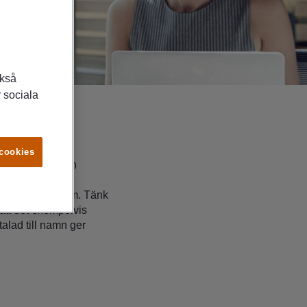
ckså
 sociala
 cookies
atens CV och den
ar ett viktigt,
 vill veta mer om. Tänk
 att det exempelvis
talad till namn ger