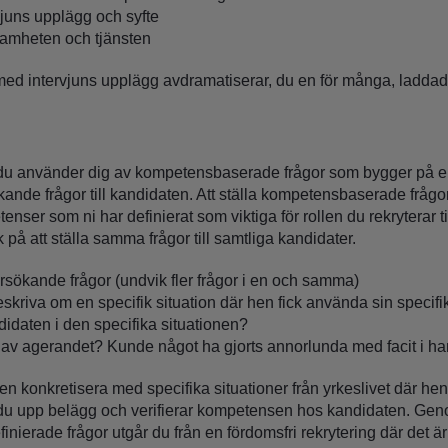
vjuns upplägg och syfte
amheten och tjänsten
med intervjuns upplägg avdramatiserar, du en för många, laddad
du använder dig av kompetensbaserade frågor som bygger på en 
ande frågor till kandidaten. Att ställa kompetensbaserade frågor
nser som ni har definierat som viktiga för rollen du rekryterar ti
k på att ställa samma frågor till samtliga kandidater.
rsökande frågor (undvik fler frågor i en och samma)
skriva om en specifik situation där hen fick använda sin speci
idaten i den specifika situationen?
t av agerandet? Kunde något ha gjorts annorlunda med facit i h
 konkretisera med specifika situationer från yrkeslivet där hen h
u upp belägg och verifierar kompetensen hos kandidaten. Gen
inierade frågor utgår du från en fördomsfri rekrytering där det