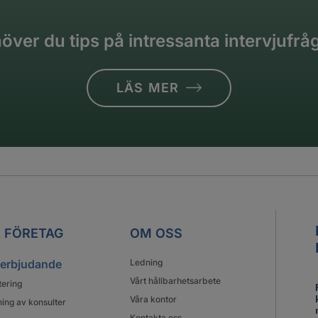
över du tips på intressanta intervjufrå
LÄS MER
 FÖRETAG
OM OSS
 erbjudande
Ledning
Vårt hållbarhetsarbete
tering
Våra kontor
ing av konsulter
Kontakta oss