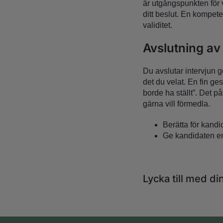
är utgångspunkten för v
ditt beslut. En kompete
validitet.
Avslutning av
Du avslutar intervjun g
det du velat. En fin ge
borde ha ställt”. Det p
gärna vill förmedla.
Berätta för kand
Ge kandidaten en
Lycka till med di