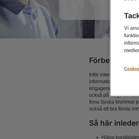
Tack
Vi anv
funktio
inform
medier
Förbered dig 
Cookie
Inför intervjuer med k
information du har fått 
engagerat intryck till 
också på att ge ett väl
finns färska blommor på
också ett bra första int
Så här inleder
Hälsa kandidate