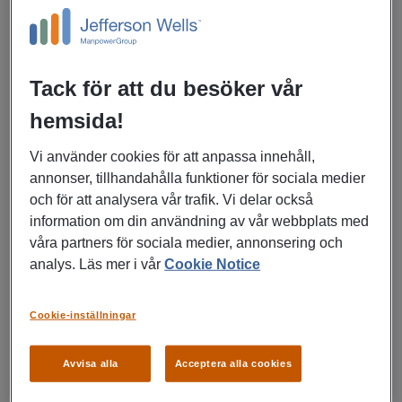
rekryteringsprocessen rättvis och transparent genom
att minska subjektiva uppfattningar. Strukturerade,
forskningsbaserade metoder låter oss fokusera på
Tack för att du besöker vår
kompetens och färdigheter istället för irrelevanta
faktorer som ålder eller kön. På så sätt kan rekryterare
hemsida!
vara säkra på att varje kandidat bedöms utifrån sina
verkliga förutsättningar att lyckas, vilket i längden
Vi använder cookies för att anpassa innehåll,
stärker både organisationen och medarbetaren.
annonser, tillhandahålla funktioner för sociala medier
och för att analysera vår trafik. Vi delar också
Ålder – en potential som lätt kan förbises i
information om din användning av vår webbplats med
rekrytering
våra partners för sociala medier, annonsering och
En utmaning inom rekrytering är att ålder ofta ses som
analys. Läs mer i vår
Cookie Notice
en nackdel. Många gånger finns fördomar om att äldre
kandidater är mindre anpassningsbara eller mindre
Cookie-inställningar
tekniskt kunniga än yngre medarbetare. Ett
evidensbaserat tillvägagångssätt hjälper till att
Avvisa alla
Acceptera alla cookies
motverka denna fördom. Genom att använda tester
tidigt kan vi få insikter om kandidatens potential.