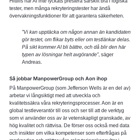
Hittills har AI inte lyckats prestera särskilt bra i logiska
tester, men många rekryteringstester har ändå
övervakningsfunktioner för att garantera säkerheten.
”Vi kan upptäcka om någon annan än kandidaten
gör testet, om flikar byts eller om testlänkar delas.
På sikt kommer AI bli bättre, och då blir den här
typen av lösningar helt avgörande”
, säger
Andreas.
Så jobbar ManpowerGroup och Aon ihop
På ManpowerGroup (som Jefferson Wells är en del av)
arbetar vi långsiktigt med att utveckla och
kvalitetssäkra våra rekryteringsprocesser. Aon är en
global testleverantör till oss och ser till att de verktyg
som vi använder oss av är vetenskapligt granskade, av
hög kvalitet och rättvisa. De förser oss också med data
och insikter om vilka kompetenser som efterfrågas på