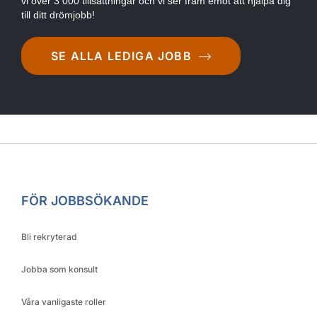
vi över 3 000 tillsättningar och vi ser fram emot att hjälpa dig
till ditt drömjobb!
SE ALLA LEDIGA JOBB
FÖR JOBBSÖKANDE
Bli rekryterad
Jobba som konsult
Våra vanligaste roller