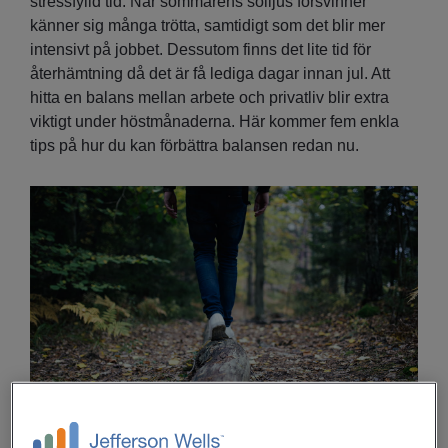
stressfylld tid. När sommarens solljus försvinner
känner sig många trötta, samtidigt som det blir mer
intensivt på jobbet. Dessutom finns det lite tid för
återhämtning då det är få lediga dagar innan jul. Att
hitta en balans mellan arbete och privatliv blir extra
viktigt under höstmånaderna. Här kommer fem enkla
tips på hur du kan förbättra balansen redan nu.
1. Tydliga gränser för när du kollar mailen