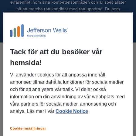
erfarenhet inom sina kompetensområden och är specialister
på att matcha rätt kandidat med rätt uppdrag. Du som
kandidat kan därför känna dig trygg i att vi kan se din fulla
potential och hjälpa dig i din fortsatta karriär.
Tack för att du besöker vår
hemsida!
Inom vilket specialistområde vill du
rekrytera?
Vi använder cookies för att anpassa innehåll,
annonser, tillhandahålla funktioner för sociala medier
och för att analysera vår trafik. Vi delar också
information om din användning av vår webbplats med
våra partners för sociala medier, annonsering och
analys. Läs mer i vår
Cookie Notice
Cookie-inställningar
Ekonomer