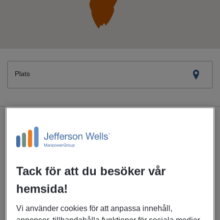
Plats
Find a Branch
Växjö
Klostergatan 6
352 30 Växjö
Tack för att du besöker vår
0771-55 99 20
hemsida!
Mån - fre: 07.00 - 18.00
Lör - sön: Stängt
Vi använder cookies för att anpassa innehåll,
SE MER
annonser, tillhandahålla funktioner för sociala medier