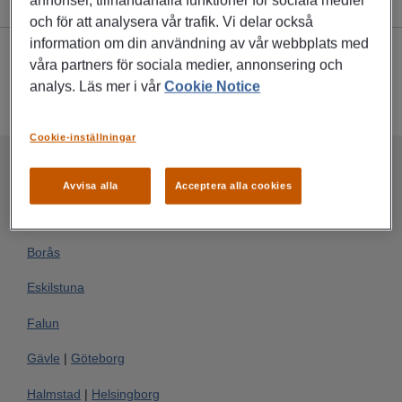
och för att analysera vår trafik. Vi delar också
information om din användning av vår webbplats med
Västerås
våra partners för sociala medier, annonsering och
analys. Läs mer i vår
Cookie Notice
Kopparbergsvägen 14
722 13 Västerås
Cookie-inställningar
0771-55 99 20
Mån - fre: 07.00 - 18.00
Avvisa alla
Acceptera alla cookies
Alla orter vi har kontor på i
Lör - sön: Stängt
bokstavsordning
SE MER
Borås
Eskilstuna
Värnamo
Falun
Lasarettgatan 3A
331 30 Värnamo
Gävle
|
Göteborg
0771-55 99 20
Halmstad
|
Helsingborg