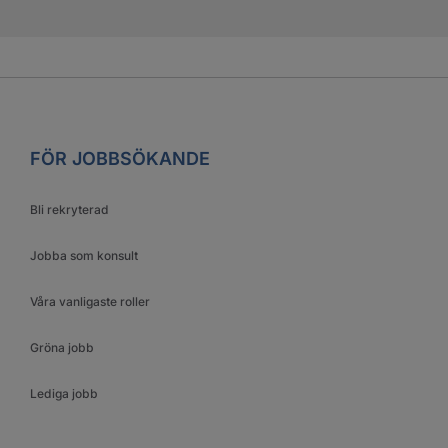
903 29 Umeå
0771-55 99 20
Mån - fre: 07.00 - 18.00
Lör - sön: Stängt
SE MER
FÖR JOBBSÖKANDE
Bli rekryterad
LADDA FLER
Jobba som konsult
Våra vanligaste roller
Gröna jobb
Lediga jobb